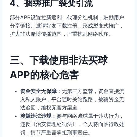
4、捆绑推广裂变引流
部分APP设置拉新返利、代理分红机制，鼓励用户
分享链接、邀请好友下载注册，形成裂变式推广，
扩大非法赌博传播范围，严重扰乱网络秩序。
三、下载使用非法买球
APP的核心危害
资金安全无保障
：无第三方监管，资金直接流
入私人账户，平台随时关站跑路，被骗资金无
法追回，维权无官方渠道。
涉嫌违法违规
：参与网络赌球属于违法行为，
违反《治安管理处罚法》，个人将面临行政处
罚，情节严重需承担刑事责任。