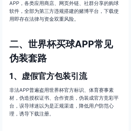
APP，各类应用商店、网页外链、社群分享的购球
软件，全部为第三方违规搭建的赌博平台，下载使
用即存在法律与资金双重风险。
二、世界杯买球APP常见
伪装套路
1、虚假官方包装引流
非法APP普遍盗用世界杯官方标识、体育赛事素
材，伪造授权证书、合作资质，伪装成官方竞彩平
台，误导球迷以为是正规渠道，降低用户防范心
理，诱导下载注册。