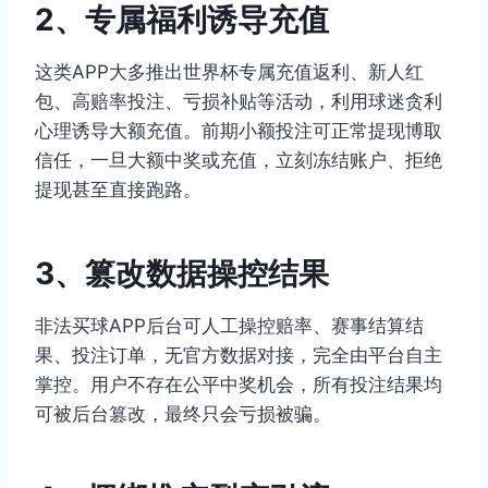
2、专属福利诱导充值
这类APP大多推出世界杯专属充值返利、新人红
包、高赔率投注、亏损补贴等活动，利用球迷贪利
心理诱导大额充值。前期小额投注可正常提现博取
信任，一旦大额中奖或充值，立刻冻结账户、拒绝
提现甚至直接跑路。
3、篡改数据操控结果
非法买球APP后台可人工操控赔率、赛事结算结
果、投注订单，无官方数据对接，完全由平台自主
掌控。用户不存在公平中奖机会，所有投注结果均
可被后台篡改，最终只会亏损被骗。