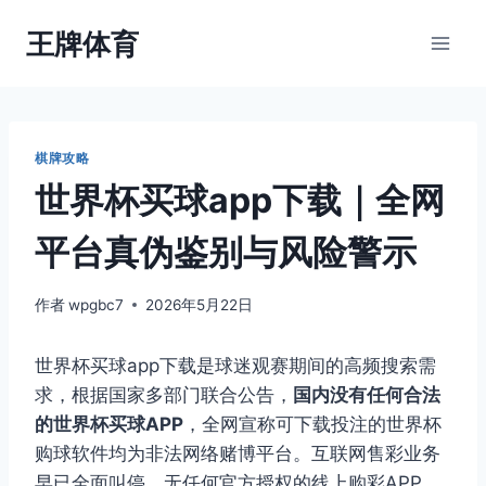
跳
王牌体育
到
内
容
棋牌攻略
世界杯买球app下载｜全网
平台真伪鉴别与风险警示
作者
wpgbc7
2026年5月22日
世界杯买球app下载是球迷观赛期间的高频搜索需
求，根据国家多部门联合公告，
国内没有任何合法
的世界杯买球APP
，全网宣称可下载投注的世界杯
购球软件均为非法网络赌博平台。互联网售彩业务
早已全面叫停，无任何官方授权的线上购彩APP、