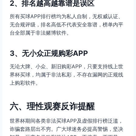
2、排名越高越靠谱是误区
所有买球APP排行榜均为私人自制，无权威认证、
无合规评级，排名高低不代表安全靠谱，榜单内平
台全部属于非法赌博软件。
3、无小众正规购彩APP
无论大牌、小众、新旧购彩APP，只要支持线上世
界杯买球，均属于非法私彩，不存在漏网的正规线
上购彩软件。
六、理性观赛反诈提醒
世界杯期间各类非法买球APP及虚假排行榜泛滥，
诈骗套路层出不穷。广大球迷务必提高警惕，坚决