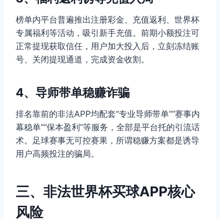
榜单内平台普遍推出注册彩金、充值返利、世界杯
专属福利等活动，吸引新手充值。前期小额投注可
正常提现获取信任，用户加大投入后，立刻冻结账
号、关闭提现通道，完成资金收割。
4、导师带单稳赚诈骗
排名靠前的非法APP均配套“专业导师带单”“赛事内
幕稳单”“保本盈利”等服务，全部是平台托的引流话
术。足球赛事无可控赛果，所谓稳赚方案都是诱导
用户高频投注的骗局。
三、非法世界杯买球APP核心
风险