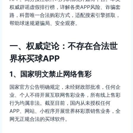
权威辟谣虚假排行榜，详解各类APP风险、诈骗套
路，科普唯一合法购彩方式，适配搜索引擎抓取，
帮助球迷规避骗局、安全观赛。
一、权威定论：不存在合法世
界杯买球APP
1、国家明文禁止网络售彩
国家官方公告明确规定，未经财政部批准，任何企
业、个人不得开展互联网售彩业务，所有线上售彩
行为均属非法。截至目前，国内从未授权任何
APP、网站、小程序开展世界杯彩票销售业务，全
网无正规合法的买球软件。