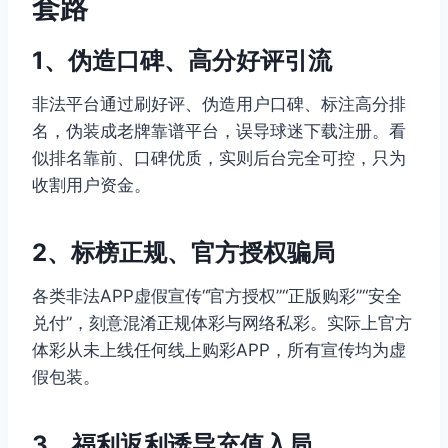
套路
1、伪造口碑、高分好评引流
非法平台通过刷好评、伪造用户口碑、标注高分排
名，伪装成老牌靠谱平台，误导球迷下载注册。看
似排名靠前、口碑优质，实则后台完全可控，只为
收割用户资金。
2、标榜正规、官方授权骗局
各类非法APP虚假宣传“官方授权”“正版购彩”“安全
兑付”，刻意混淆正规体彩与网络私彩。实际上官方
体彩从未上线任何线上购彩APP，所有宣传均为虚
假包装。
3、福利返利诱导充值入局