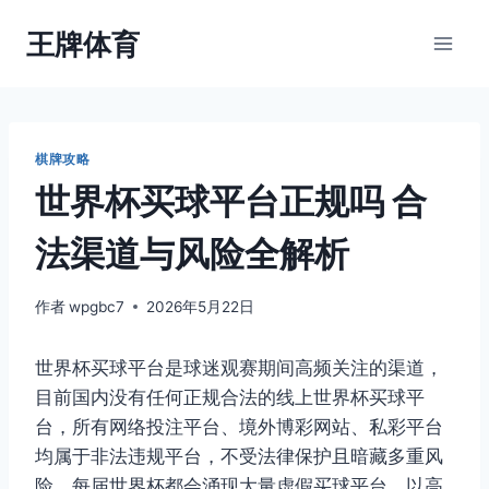
跳
王牌体育
到
内
容
棋牌攻略
世界杯买球平台正规吗 合
法渠道与风险全解析
作者
wpgbc7
2026年5月22日
世界杯买球平台是球迷观赛期间高频关注的渠道，
目前国内没有任何正规合法的线上世界杯买球平
台，所有网络投注平台、境外博彩网站、私彩平台
均属于非法违规平台，不受法律保护且暗藏多重风
险。每届世界杯都会涌现大量虚假买球平台，以高