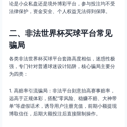
论是小众私盘还是境外博彩平台，参与投注均不受
法律保护，资金安全、个人权益无法得到保障。
二、非法世界杯买球平台常见
骗局
各类非法世界杯买球平台套路高度相似，迷惑性极
强，专门针对普通球迷设计陷阱，核心骗局主要分
为四类：
1. 高赔率引流骗局：非法平台刻意抬高赛事赔率，
远高于正规体彩，搭配“零风险、稳赚不赔、大神带
单”等虚假话术，诱导用户注册充值，前期小额提现
博取信任，后期大额投注后直接限制操作。