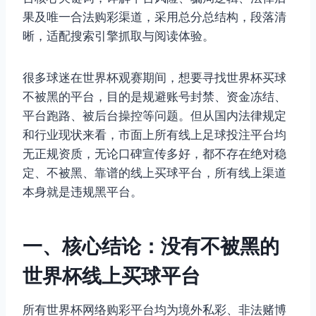
果及唯一合法购彩渠道，采用总分总结构，段落清
晰，适配搜索引擎抓取与阅读体验。
很多球迷在世界杯观赛期间，想要寻找世界杯买球
不被黑的平台，目的是规避账号封禁、资金冻结、
平台跑路、被后台操控等问题。但从国内法律规定
和行业现状来看，市面上所有线上足球投注平台均
无正规资质，无论口碑宣传多好，都不存在绝对稳
定、不被黑、靠谱的线上买球平台，所有线上渠道
本身就是违规黑平台。
一、核心结论：没有不被黑的
世界杯线上买球平台
所有世界杯网络购彩平台均为境外私彩、非法赌博