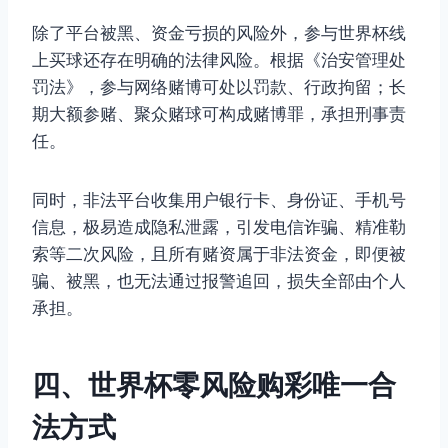
除了平台被黑、资金亏损的风险外，参与世界杯线
上买球还存在明确的法律风险。根据《治安管理处
罚法》，参与网络赌博可处以罚款、行政拘留；长
期大额参赌、聚众赌球可构成赌博罪，承担刑事责
任。
同时，非法平台收集用户银行卡、身份证、手机号
信息，极易造成隐私泄露，引发电信诈骗、精准勒
索等二次风险，且所有赌资属于非法资金，即便被
骗、被黑，也无法通过报警追回，损失全部由个人
承担。
四、世界杯零风险购彩唯一合
法方式