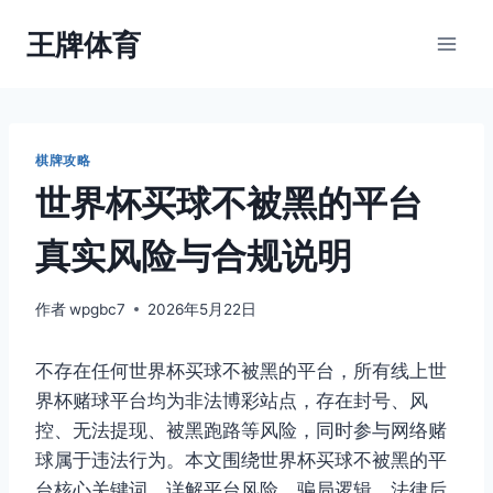
跳
王牌体育
到
内
容
棋牌攻略
世界杯买球不被黑的平台
真实风险与合规说明
作者
wpgbc7
2026年5月22日
不存在任何世界杯买球不被黑的平台，所有线上世
界杯赌球平台均为非法博彩站点，存在封号、风
控、无法提现、被黑跑路等风险，同时参与网络赌
球属于违法行为。本文围绕世界杯买球不被黑的平
台核心关键词，详解平台风险、骗局逻辑、法律后