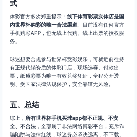
式
体彩官方多次郑重提示：
线下体育彩票实体店是国
内世界杯购彩的唯一合法渠道
。目前没有任何官方
手机购彩APP，也无线上代购、线上出票的授权服
务。
球迷想要合规参与世界杯竞彩娱乐，可就近前往持
有正规代销资质的体彩门店，现场选赛、付款出
票，纸质彩票为唯一有效兑奖凭证，全程公开透
明、受国家法律法规保护，安全靠谱无风险。
五、总结
综上，
所有世界杯手机买球app都不正规、不安
全、不合法
，全部属于非法网络博彩平台，充斥诈
骗陷阱与法律红线，球迷务必坚决远离，不下载、