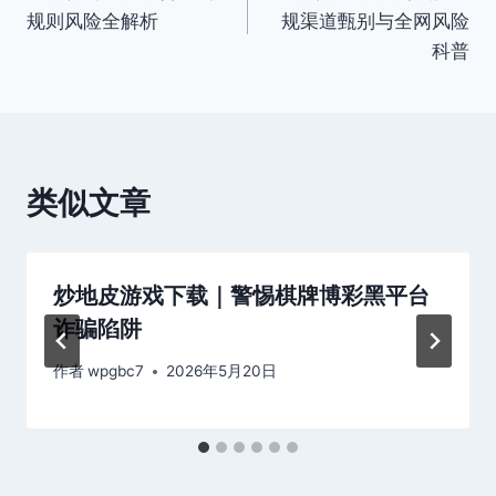
章
规则风险全解析
规渠道甄别与全网风险
导
科普
航
类似文章
炒地皮游戏下载｜警惕棋牌博彩黑平台
诈骗陷阱
作者
wpgbc7
2026年5月20日