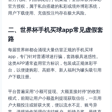
官方授权，属于私自搭建的私彩或境外博彩系统，
用户下载使用、充值投注均存在极大风险。
二、世界杯手机买球app常见虚假套
路
每届世界杯都会涌现大量仿冒正规的手机买球
app，专门针对普通球迷行骗，套路极具迷惑性。
这类APP通常盗用官方标识，包装成正规体彩平
台，以便捷购彩、高赔率、新人福利为噱头吸引用
户下载注册。
平台普遍采用“小额可提现、大额直接封停”的收割
模式，前期让用户小额盈利提现获取信任，一旦用
户大额投注或斩获大奖，便以流水不足、账号异
常、违规操作等理由冻结账户、拒绝兑奖，最终直