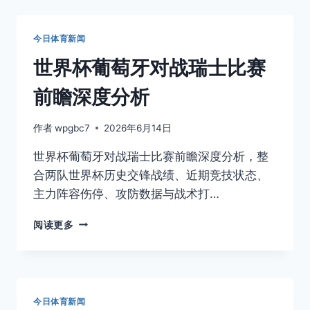
杯
小
组
今日体育新闻
赛
时
世界杯葡萄牙对战瑞士比赛
间
表
前瞻深度分析
最
新
作者
wpgbc7
2026年6月14日
完
整
世界杯葡萄牙对战瑞士比赛前瞻深度分析，整
赛
合两队世界杯历史交锋战绩、近期竞技状态、
程
安
主力阵容伤停、攻防数据与战术打…
排
一
世
阅读更多
览
界
杯
葡
萄
牙
今日体育新闻
对