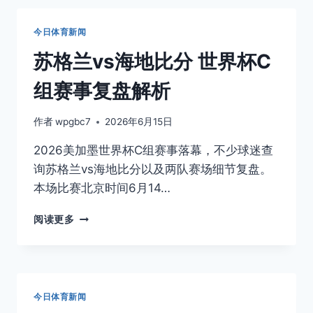
美
国
今日体育新闻
比
分
苏格兰vs海地比分 世界杯C
结
果
组赛事复盘解析
2026
世
作者
wpgbc7
2026年6月15日
界
杯
2026美加墨世界杯C组赛事落幕，不少球迷查
D
询苏格兰vs海地比分以及两队赛场细节复盘。
组
赛
本场比赛北京时间6月14…
况
复
苏
阅读更多
盘
格
兰
VS
海
地
今日体育新闻
比