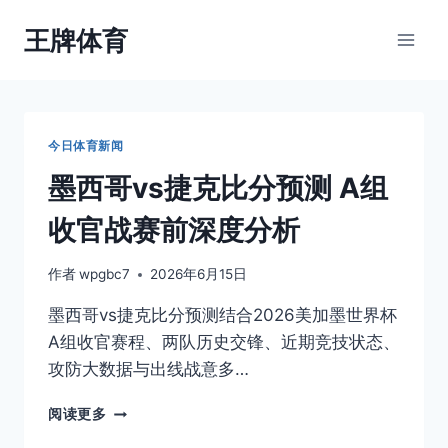
跳
王牌体育
到
内
容
今日体育新闻
墨西哥vs捷克比分预测 A组
收官战赛前深度分析
作者
wpgbc7
2026年6月15日
墨西哥vs捷克比分预测结合2026美加墨世界杯
A组收官赛程、两队历史交锋、近期竞技状态、
攻防大数据与出线战意多…
墨
阅读更多
西