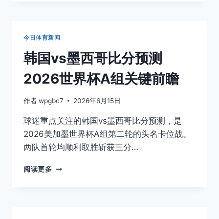
哥
VS
捷
克
今日体育新闻
比
分
韩国vs墨西哥比分预测
预
测
2026世界杯A组关键前瞻
A
组
作者
wpgbc7
2026年6月15日
收
官
球迷重点关注的韩国vs墨西哥比分预测，是
战
2026美加墨世界杯A组第二轮的头名卡位战。
赛
前
两队首轮均顺利取胜斩获三分…
深
度
韩
阅读更多
分
国
析
VS
墨
西
哥