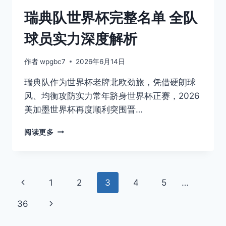
幕
战
瑞典队世界杯完整名单 全队
时
间
球员实力深度解析
安
排
作者
wpgbc7
2026年6月14日
与
核
瑞典队作为世界杯老牌北欧劲旅，凭借硬朗球
心
风、均衡攻防实力常年跻身世界杯正赛，2026
焦
点
美加墨世界杯再度顺利突围晋…
看
点
瑞
阅读更多
典
队
世
界
页
上
1
2
3
4
5
…
杯
完
面
一
下
36
整
名
页
导
一
单