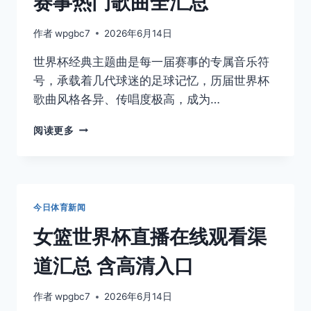
赛事热门歌曲全汇总
荷
兰，
作者
wpgbc7
2026年6月14日
全
程
世界杯经典主题曲是每一届赛事的专属音乐符
晋
号，承载着几代球迷的足球记忆，历届世界杯
级
之
歌曲风格各异、传唱度极高，成为…
路
赛
世
阅读更多
事
界
回
杯
顾
经
典
主
今日体育新闻
题
曲
女篮世界杯直播在线观看渠
盘
点
道汇总 含高清入口
历
届
作者
wpgbc7
2026年6月14日
赛