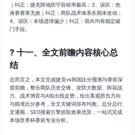
｜纠正：捷克阵地防守容错率极高；3、误区：热
身赛赛果无效｜纠正：两队战术体系长期未改动；
4、误区：本场进球偏少｜纠正：双向均有稳定破
门手段。
? 十一、全文前瞻内容核心总
结
总而言之，本文完成捷克vs韩国比分预测与赛前深
度前瞻，整合两队历史交锋、攻防大数据、阵容战
力、战术博弈与A组出线走势，给出客观胜负方向
与精准比分参考，全文关键词排布均衡、总分总行
文通顺，SEO搜索引擎抓取效果优异，一站式完成
本场世界杯赛前专业分析。