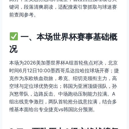
键词，段落清爽易读，适配搜索引擎抓取与球迷赛
前查阅参考。
一、本场世界杯赛事基础概
况
本场为2026美加墨世界杯A组首轮焦点对决，北京
时间6月12日10:00墨西哥瓜达拉哈拉球场开赛；捷
克作为东欧铁血劲旅，希克、绍切克领衔主力，高
空球与定位球优势突出；韩国为亚洲顶级强队，孙
兴慜带队，边路反击、中场跑动压制能力拉满。A
组出线竞争激烈，两队首轮抢分战意拉满，结合多
维基本面给出专业捷克vs韩国比分预测。