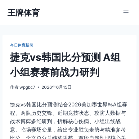
跳
王牌体育
到
内
容
今日体育新闻
捷克vs韩国比分预测 A组
小组赛赛前战力研判
作者
wpgbc7
2026年6月15日
捷克vs韩国比分预测结合2026美加墨世界杯A组赛
程、两队历史交锋、近期竞技状态、攻防大数据与
战术博弈多维研判，拆解核心伤病、小组出线战
意、临场赛场变量，给出专业胜负走势与精准参考
比分，全文总分总结构规整，首段自然预埋核心关