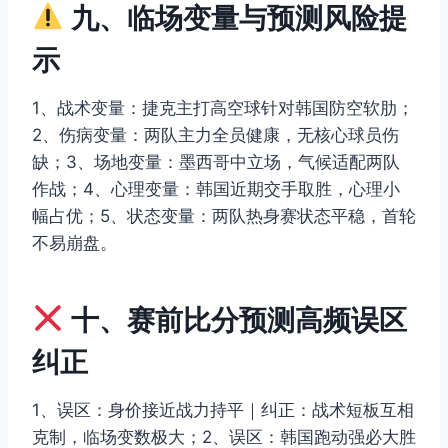
九、临场变量与预测风险提
示
1、战术变量：捷克主打高空球针对韩国防空软肋；
2、伤病变量：两队主力全员健康，无核心球员伤
缺；3、场地变量：墨西哥中立场，气候适配两队
作战；4、心理变量：韩国近期交手取胜，心理小
幅占优；5、状态变量：两队热身赛状态平稳，首轮
不易崩盘。
十、赛前比分预测高频误区
纠正
1、误区：身价接近战力持平｜纠正：战术短板互相
克制，临场变数极大；2、误区：韩国跑动强必大胜