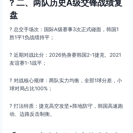
? 二、两队历史A级交锋战绩复
盘
? 总交手场次：国际A级赛事3次正式碰面，韩国1
胜1平1负战绩持平；
? 近期对战比分：2026热身赛韩国2-1捷克、2021
友谊赛1-1战平；
? 对战核心规律：两队实力均衡，全部1球分差，小
球对局占比100%；
? 打法特质：捷克高空攻坚+阵地防守，韩国高速跑
动、边路反击制衡。