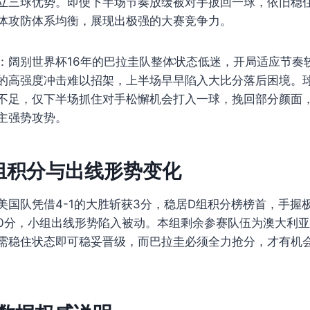
立三球优势。即便下半场节奏放缓被对手扳回一球，依旧稳
体攻防体系均衡，展现出极强的大赛竞争力。
：阔别世界杯16年的巴拉圭队整体状态低迷，开局适应节奏
的高强度冲击难以招架，上半场早早陷入大比分落后困境。
不足，仅下半场抓住对手松懈机会打入一球，挽回部分颜面
主强势攻势。
组积分与出线形势变化
美国队凭借4-1的大胜斩获3分，稳居D组积分榜榜首，手握
0分，小组出线形势陷入被动。本组剩余参赛队伍为澳大利
需稳住状态即可稳妥晋级，而巴拉圭必须全力抢分，才有机