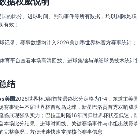
事数据权威说明
1-4美国的比分、进球时间、判罚事件等所有数据，均以国际足
实有效；
进球记录、赛事数据均计入2026美加墨世界杯官方赛事统计；
正规体育平台查看本场高清回放、进球集锦与详细球员技术统计
文总结
vs美国
2026世界杯D组首轮最终比分定格为1-4，东道主
场赛事诞生本届世界杯首粒乌龙球，新星巴洛贡首秀双响成
流畅展现强队实力；巴拉圭时隔16年回归世界杯状态低迷，
盘本场比分结果、进球时间线、关键赛场事件与小组出线形
的完整赛况，方便球迷快速掌握核心赛事信息。