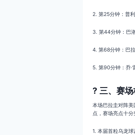
2. 第25分钟：
3. 第44分钟：
4. 第68分钟：
5. 第90分钟：
? 三、赛
本场巴拉圭对阵美
点，赛场亮点十分
1. 本届首粒乌龙