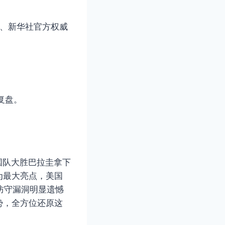
联、新华社官方权威
复盘。
美国队大胜巴拉圭拿下
为最大亮点，美国
防守漏洞明显遗憾
势，全方位还原这