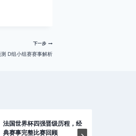
下一步
预测 D组小组赛赛事解析
法国世界杯四强晋级历程，经
墨西哥
典赛事完整比赛回顾
力阵容