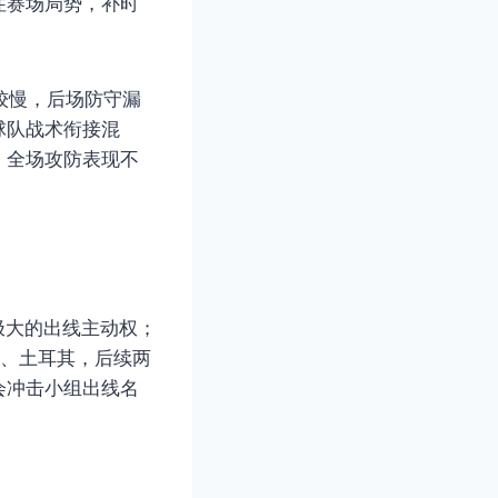
住赛场局势，补时
较慢，后场防守漏
球队战术衔接混
，全场攻防表现不
极大的出线主动权；
亚、土耳其，后续两
会冲击小组出线名