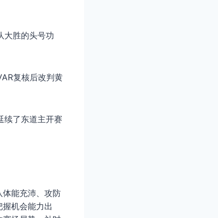
队大胜的头号功
VAR复核后改判黄
延续了东道主开赛
队体能充沛、攻防
把握机会能力出