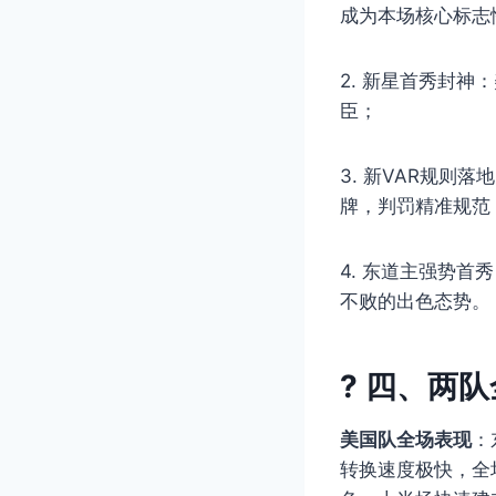
成为本场核心标志
2. 新星首秀封
臣；
3. 新VAR规则
牌，判罚精准规范
4. 东道主强势
不败的出色态势。
? 四、两
美国队全场表现
：
转换速度极快，全