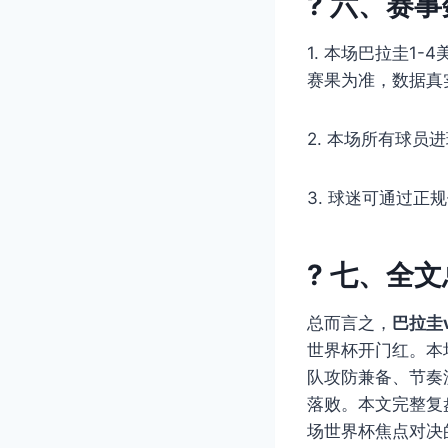
? 六、赛
1. 本场巴拉圭
赛果为准，数据真
2. 本场所有球员
3. 球迷可通过
? 七、全
总而言之，
巴拉圭
世界杯开门红。本
队攻防兼备、节奏
落败。本文完整复
场世界杯焦点对决