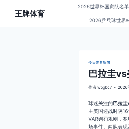
跳
2026世界杯国家队名
到
王牌体育
内
2026乒乓球世
容
今日体育新闻
巴拉圭vs
作者
wpgbc7
2026
球迷关注的
巴拉圭
主美国迎战时隔1
VAR判罚规则，
场事件、两队表现