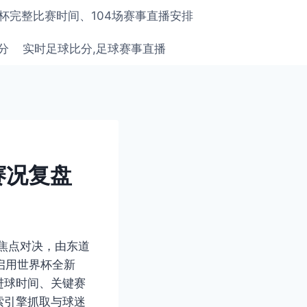
界杯完整比赛时间、104场赛事直播安排
分
实时足球比分,足球赛事直播
赛况复盘
轮焦点对决，由东道
启用世界杯全新
进球时间、关键赛
索引擎抓取与球迷