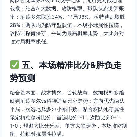
两队暂无国际A级正式交手记录，无历史对战心理
包袱；结合AI大数据、攻防模型、球队状态测算概
率：厄瓜多尔取胜34%、平局38%、科特迪瓦取胜
28%；两队均为防守型队伍，本场小球属性拉满，
攻防试探偏保守，平局为最高概率走势，大比分对
攻对局概率极低。
五、本场精准比分&胜负走
势预测
结合基本面、战术博弈、首轮战意、数据模型多维
研判厄瓜多尔vs科特迪瓦比分走势：方向优先两队
平局，次选厄瓜多尔小幅不败；贴合双队死守属性
敲定精准参考比分：首选比分1-1；次防比分0-1、
1-0；规避大比分分差、单方大胜走势，本场攻防制
衡、拉锯对抗属性拉满。