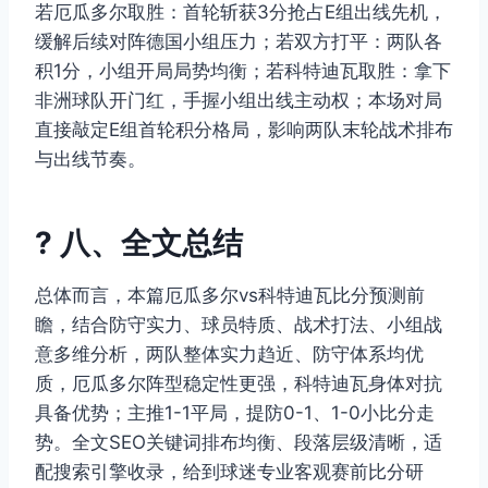
若厄瓜多尔取胜：首轮斩获3分抢占E组出线先机，
缓解后续对阵德国小组压力；若双方打平：两队各
积1分，小组开局局势均衡；若科特迪瓦取胜：拿下
非洲球队开门红，手握小组出线主动权；本场对局
直接敲定E组首轮积分格局，影响两队末轮战术排布
与出线节奏。
? 八、全文总结
总体而言，本篇厄瓜多尔vs科特迪瓦比分预测前
瞻，结合防守实力、球员特质、战术打法、小组战
意多维分析，两队整体实力趋近、防守体系均优
质，厄瓜多尔阵型稳定性更强，科特迪瓦身体对抗
具备优势；主推1-1平局，提防0-1、1-0小比分走
势。全文SEO关键词排布均衡、段落层级清晰，适
配搜索引擎收录，给到球迷专业客观赛前比分研