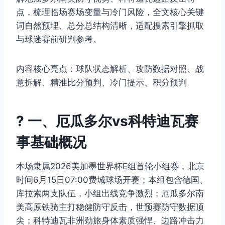
点，梳理临场赛场变量与冷门风险，全文核心关键
词自然预埋、总分总结构清晰，适配搜索引擎抓取
与球迷赛前研判参考。
内容核心亮点：球队状态解析、攻防数据对照、战
意拆解、精准比分预判、冷门提示、积分预判
? 一、厄瓜多尔vs科特迪瓦赛
事基础概况
本场隶属2026美加墨世界杯E组首轮小组赛，北京
时间6月15日07:00费城球场开赛；本组包含德国、
库拉索两支队伍，小组出线竞争激烈；厄瓜多尔南
美高原铁骑主打稳健防守反击，世预赛防守数据顶
尖；科特迪瓦非洲劲旅身体素质强悍、边路冲击力