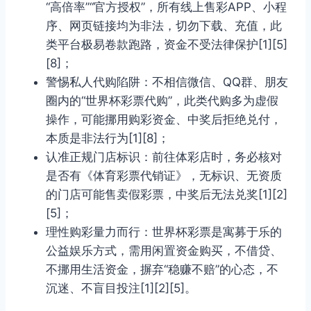
“高倍率”“官方授权”，所有线上售彩APP、小程
序、网页链接均为非法，切勿下载、充值，此
类平台极易卷款跑路，资金不受法律保护[1][5]
[8]；
警惕私人代购陷阱：不相信微信、QQ群、朋友
圈内的“世界杯彩票代购”，此类代购多为虚假
操作，可能挪用购彩资金、中奖后拒绝兑付，
本质是非法行为[1][8]；
认准正规门店标识：前往体彩店时，务必核对
是否有《体育彩票代销证》，无标识、无资质
的门店可能售卖假彩票，中奖后无法兑奖[1][2]
[5]；
理性购彩量力而行：世界杯彩票是寓募于乐的
公益娱乐方式，需用闲置资金购买，不借贷、
不挪用生活资金，摒弃“稳赚不赔”的心态，不
沉迷、不盲目投注[1][2][5]。