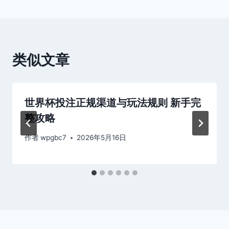
航
类似文章
世界杯投注正规渠道与玩法规则 新手完
整攻略
作者
wpgbc7
2026年5月16日