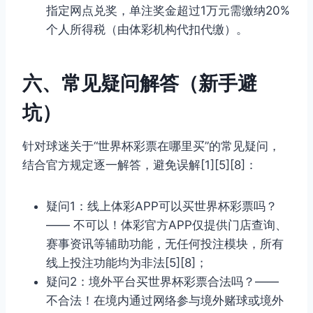
指定网点兑奖，单注奖金超过1万元需缴纳20%
个人所得税（由体彩机构代扣代缴）。
六、常见疑问解答（新手避
坑）
针对球迷关于“世界杯彩票在哪里买”的常见疑问，
结合官方规定逐一解答，避免误解[1][5][8]：
疑问1：线上体彩APP可以买世界杯彩票吗？
—— 不可以！体彩官方APP仅提供门店查询、
赛事资讯等辅助功能，无任何投注模块，所有
线上投注功能均为非法[5][8]；
疑问2：境外平台买世界杯彩票合法吗？——
不合法！在境内通过网络参与境外赌球或境外