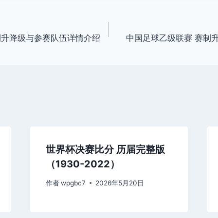
制升降级与参赛队伍详情介绍
中国足球乙级联赛 赛制
世界杯决赛比分 历届完整版
（1930-2022）
作者
wpgbc7
2026年5月20日