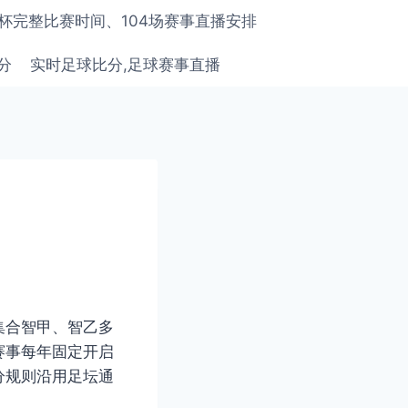
界杯完整比赛时间、104场赛事直播安排
分
实时足球比分,足球赛事直播
集合智甲、智乙多
赛事每年固定开启
分规则沿用足坛通