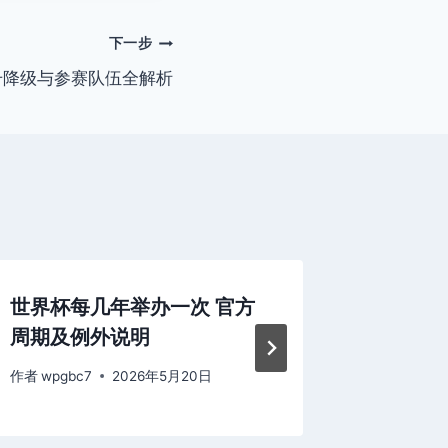
下一步
升降级与参赛队伍全解析
世界杯每几年举办一次 官方
世界杯
周期及例外说明
防骗辨
作者
wpgbc7
2026年5月20日
作者
wpgb