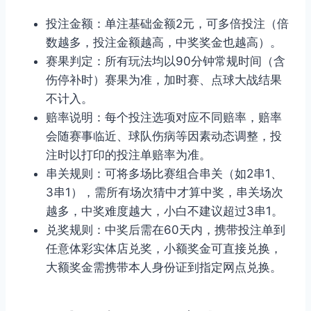
投注金额：单注基础金额2元，可多倍投注（倍
数越多，投注金额越高，中奖奖金也越高）。
赛果判定：所有玩法均以90分钟常规时间（含
伤停补时）赛果为准，加时赛、点球大战结果
不计入。
赔率说明：每个投注选项对应不同赔率，赔率
会随赛事临近、球队伤病等因素动态调整，投
注时以打印的投注单赔率为准。
串关规则：可将多场比赛组合串关（如2串1、
3串1），需所有场次猜中才算中奖，串关场次
越多，中奖难度越大，小白不建议超过3串1。
兑奖规则：中奖后需在60天内，携带投注单到
任意体彩实体店兑奖，小额奖金可直接兑换，
大额奖金需携带本人身份证到指定网点兑换。