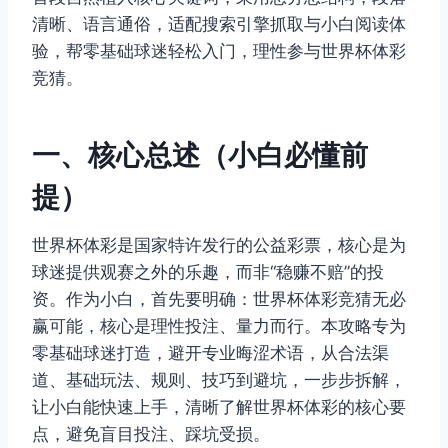
清晰、语言通俗，适配搜索引擎抓取与小白阅读体
验，帮零基础球迷轻松入门，理性参与世界杯体彩
竞猜。
一、核心总述（小白必懂前
提）
世界杯体彩是国家特许发行的公益彩票，核心是为
球迷提供观赛之外的乐趣，而非“稳赚不赔”的投
资。作为小白，首先要明确：世界杯体彩竞猜无必
赢可能，核心是理性投注、量力而行。本攻略专为
零基础球迷打造，避开专业晦涩术语，从合法渠
道、基础玩法、规则、技巧到避坑，一步步拆解，
让小白能快速上手，清晰了解世界杯体彩的核心要
点，避免盲目投注、踩坑受损。