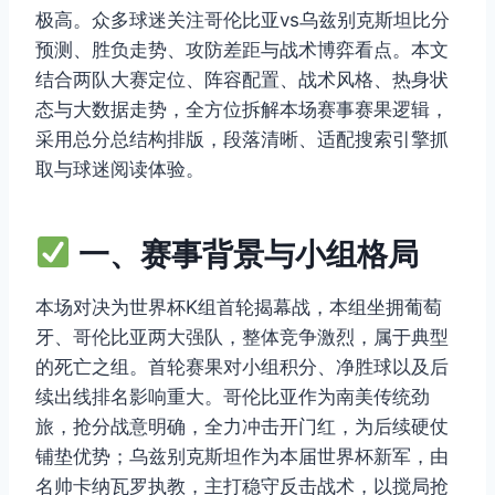
极高。众多球迷关注哥伦比亚vs乌兹别克斯坦比分
预测、胜负走势、攻防差距与战术博弈看点。本文
结合两队大赛定位、阵容配置、战术风格、热身状
态与大数据走势，全方位拆解本场赛事赛果逻辑，
采用总分总结构排版，段落清晰、适配搜索引擎抓
取与球迷阅读体验。
一、赛事背景与小组格局
本场对决为世界杯K组首轮揭幕战，本组坐拥葡萄
牙、哥伦比亚两大强队，整体竞争激烈，属于典型
的死亡之组。首轮赛果对小组积分、净胜球以及后
续出线排名影响重大。哥伦比亚作为南美传统劲
旅，抢分战意明确，全力冲击开门红，为后续硬仗
铺垫优势；乌兹别克斯坦作为本届世界杯新军，由
名帅卡纳瓦罗执教，主打稳守反击战术，以搅局抢