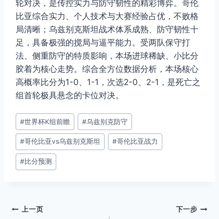
轮对决，是传控实力与防守韧性的精彩博弈。哥伦
比亚综合实力、个人技术与大赛经验占优，不败格
局清晰；乌兹别克斯坦战术体系成熟、防守韧性十
足，具备极强的搅局与逼平能力。受两队保守打
法、侧重防守的特质影响，本场进球稀缺、小比分
胶着为核心走势。综合全方位数据分析，本场核心
高概率比分为1-0、1-1，次选2-0、2-1，是死亡之
组首轮极具悬念的卡位对决。
文
#
世界杯K组前瞻
#
乌兹别克防守
章
#
哥伦比亚vs乌兹别克斯坦
#
哥伦比亚战力
标
签：
#
比分预测
文
上一页
下一步