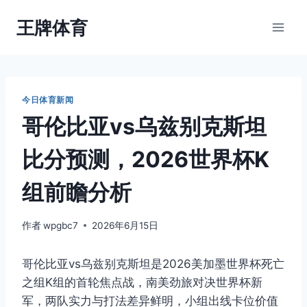
跳
王牌体育
到
内
容
今日体育新闻
哥伦比亚vs乌兹别克斯坦
比分预测，2026世界杯K
组前瞻分析
作者
wpgbc7
2026年6月15日
哥伦比亚vs乌兹别克斯坦是2026美加墨世界杯死亡
之组K组的首轮焦点战，南美劲旅对决世界杯新
军，两队实力与打法差异鲜明，小组出线卡位价值