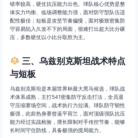
错率较高，硬仗抗压能力出色。球队核心优势是整
体实力均衡、临场调整能力强，面对防守型队伍适
配性极佳；短板是攻坚节奏偏慢，面对极致密集防
守容易陷入久攻不下的局面，很难打出超大比分碾
压，多数硬仗以小比分取胜为主。
三、乌兹别克斯坦战术特点
与短板
乌兹别克斯坦是本届世界杯最大黑马候选，球队战
术体系成熟，主打541密集防守反击打法，全员退
守压缩赛场空间，战术执行力拉满。球队防守韧性
极强，此前热身赛曾逼平荷兰，面对顶级强队抗压
能力经过实战检验，擅长限制对手传控节奏，能够
长时间守住防线，具备极强的搅局能力。