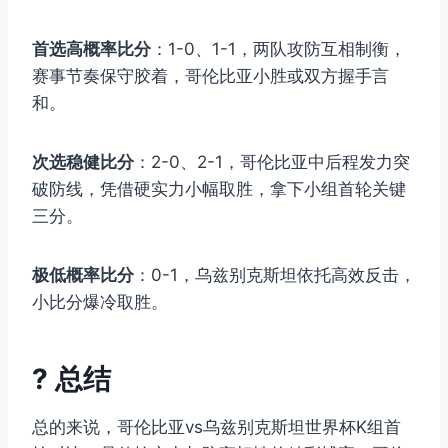
首选高概率比分
：1-0、1-1，两队攻防互相制衡，
赛事节奏保守胶着，哥伦比亚小胜或双方握手言
和。
次选稳健比分
：2-0、2-1，哥伦比亚中后程发力突
破防线，凭借硬实力小幅取胜，拿下小组首轮关键
三分。
极低概率比分
：0-1，乌兹别克斯坦依托高效反击，
小比分爆冷取胜。
? 总结
总的来说，哥伦比亚vs乌兹别克斯坦世界杯K组首