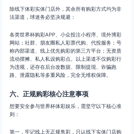
除线下体彩实体门店外，其余所有购彩方式均为非
法渠道，球迷务必坚决规避：
各类世界杯购彩APP、小众投注小程序、境外博彩
网站；社群、朋友圈私人彩票代购、代投服务；号
称内部渠道、线上优先购彩的第三方平台；无资质
流动摆摊、私人私设购彩点。以上渠道不仅购彩行
为违规，还存在后台改数据、限制提现、诈骗跑
路、泄露隐私等多重风险，完全无维权保障。
六、正规购彩核心注意事项
想要安全参与世界杯体彩娱乐，需坚守以下核心准
则：
第一，牢记线上无正规售彩，只认线下实体门店购