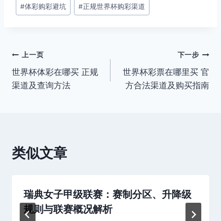
#
体彩购彩避坑
#
正规世界杯购彩渠道
标
签：
文
上一页
下一步
世界杯体彩在哪买 正规
世界杯彩票在哪里买 官
章
渠道及查询方法
方合法渠道及购买指南
导
航
类似文章
瑞典女子甲级联赛：赛制分区、升降级
规则与联赛概况解析