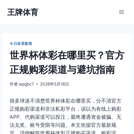
跳
王牌体育
到
内
容
今日体育新闻
世界杯体彩在哪里买？官方
正规购彩渠道与避坑指南
作者
wpgbc7
2026年5月16日
很多球迷不清楚世界杯体彩在哪里买，分不清官方
正规购彩渠道和非法私彩平台，误以为有线上购彩
APP、代购渠道可以投注，最终遭遇资金被骗、无
法兑奖、账号受限等问题。本文依据官方最新规
定，详细解答世界杯体彩正规购买渠道、购彩流