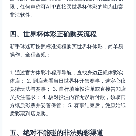
限，任何声称可APP直接买世界杯体彩的均为山寨
非法软件。
四、世界杯体彩正确购买流程
新手球迷可按照标准流程购买世界杯体彩，简单易
操作、全程合规：
1. 通过官方体彩小程序导航，查找身边正规体彩实
体店； 2. 到店查看当日世界杯开售赛事，选定心仪
竞猜玩法与赛事； 3. 自行填涂投注单或直接告知店
员投注需求； 4. 核对投注内容无误后付款，领取官
方纸质彩票并妥善保管； 5. 赛事结束后，凭原始纸
质彩票到店兑奖。
五、绝对不能碰的非法购彩渠道