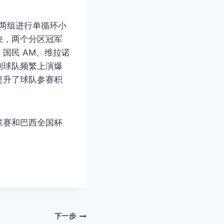
分两组进行单循环小
决，两个分区冠军
国民 AM、维拉诺
别球队频繁上演爆
提升了球队参赛积
联赛和巴西全国杯
下一步