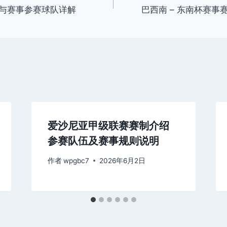
与赛事参赛球队详解
巴西南 – 东南杯赛
爱沙尼亚甲级联赛赛制介绍
参赛队伍及赛事规则说明
作者
wpgbc7
2026年6月2日