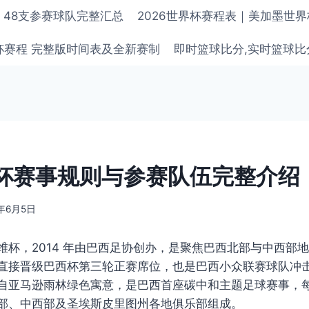
单 48支参赛球队完整汇总
2026世界杯赛程表｜美加墨世
界杯赛程 完整版时间表及全新赛制
即时篮球比分,实时篮球比
杯赛事规则与参赛队伍完整介绍
6年6月5日
维杯，2014 年由巴西足协创办，是聚焦巴西北部与中西部
直接晋级巴西杯第三轮正赛席位，也是巴西小众联赛球队冲
自亚马逊雨林绿色寓意，是巴西首座碳中和主题足球赛事，
部、中西部及圣埃斯皮里图州各地俱乐部组成。