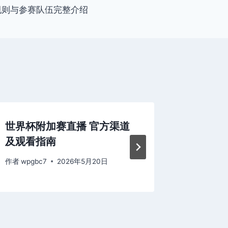
规则与参赛队伍完整介绍
世界杯附加赛直播 官方渠道
哥伦比
及观看指南
参赛球
作者
wpgbc7
2026年5月20日
作者
wpgb