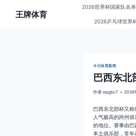
跳
2026世界杯国家队名
到
王牌体育
内
2026乒乓球世
容
今日体育新闻
巴西东北
作者
wpgbc7
202
巴西东北部杯又称
人气极高的跨州俱
的地位。赛事由巴
本土俱乐部，常年