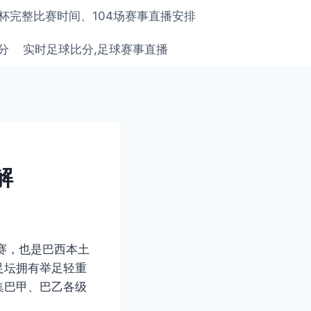
界杯完整比赛时间、104场赛事直播安排
分
实时足球比分,足球赛事直播
解
赛，也是巴西本土
足坛拥有举足轻重
集巴甲、巴乙各级