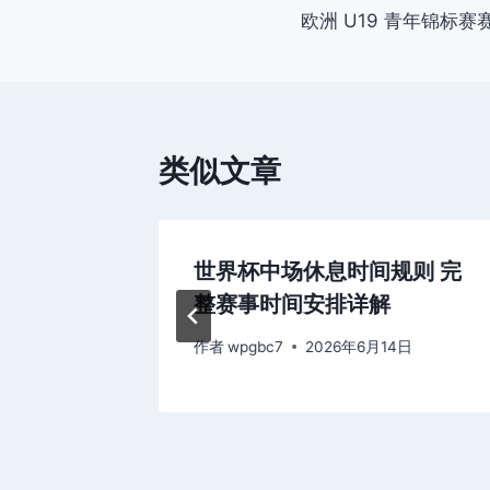
欧洲 U19 青年锦标
章
导
航
类似文章
大全，正
世界杯中场休息时间规则 完
整赛事时间安排详解
日
作者
wpgbc7
2026年6月14日