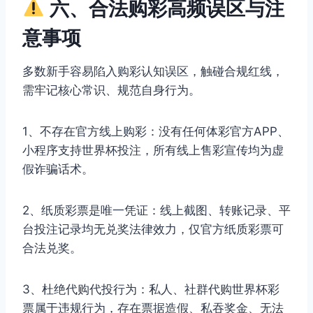
六、合法购彩高频误区与注
意事项
多数新手容易陷入购彩认知误区，触碰合规红线，
需牢记核心常识、规范自身行为。
1、不存在官方线上购彩：没有任何体彩官方APP、
小程序支持世界杯投注，所有线上售彩宣传均为虚
假诈骗话术。
2、纸质彩票是唯一凭证：线上截图、转账记录、平
台投注记录均无兑奖法律效力，仅官方纸质彩票可
合法兑奖。
3、杜绝代购代投行为：私人、社群代购世界杯彩
票属于违规行为，存在票据造假、私吞奖金、无法