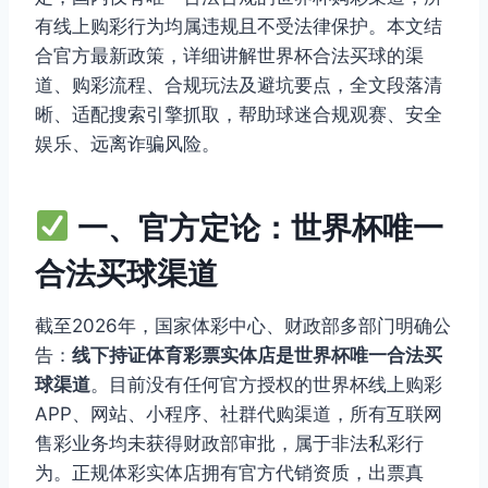
有线上购彩行为均属违规且不受法律保护。本文结
合官方最新政策，详细讲解世界杯合法买球的渠
道、购彩流程、合规玩法及避坑要点，全文段落清
晰、适配搜索引擎抓取，帮助球迷合规观赛、安全
娱乐、远离诈骗风险。
一、官方定论：世界杯唯一
合法买球渠道
截至2026年，国家体彩中心、财政部多部门明确公
告：
线下持证体育彩票实体店是世界杯唯一合法买
球渠道
。目前没有任何官方授权的世界杯线上购彩
APP、网站、小程序、社群代购渠道，所有互联网
售彩业务均未获得财政部审批，属于非法私彩行
为。正规体彩实体店拥有官方代销资质，出票真