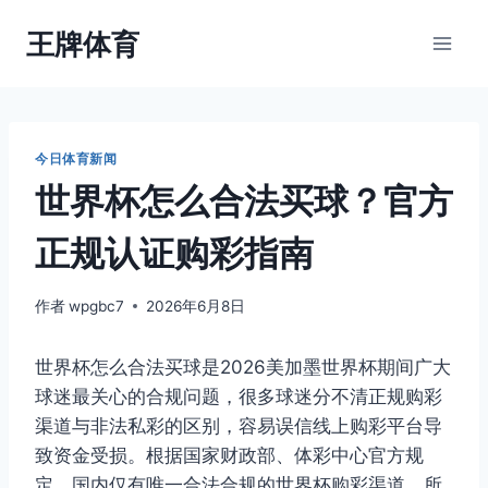
跳
王牌体育
到
内
容
今日体育新闻
世界杯怎么合法买球？官方
正规认证购彩指南
作者
wpgbc7
2026年6月8日
世界杯怎么合法买球是2026美加墨世界杯期间广大
球迷最关心的合规问题，很多球迷分不清正规购彩
渠道与非法私彩的区别，容易误信线上购彩平台导
致资金受损。根据国家财政部、体彩中心官方规
定，国内仅有唯一合法合规的世界杯购彩渠道，所