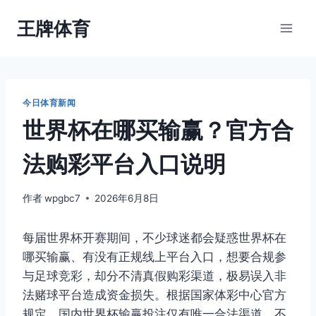
跳
王牌体育
到
内
容
今日体育新闻
世界杯在哪买输赢？官方合
法购彩平台入口说明
作者
wpgbc7
2026年6月8日
每届世界杯开赛期间，不少球迷都会疑惑世界杯在
哪买输赢、有没有正规线上平台入口，想要合规参
与足球竞彩，却分不清真假购彩渠道，极易误入非
法赌球平台造成资金损失。根据国家体彩中心官方
规定，国内世界杯输赢投注仅有唯一合法渠道，不