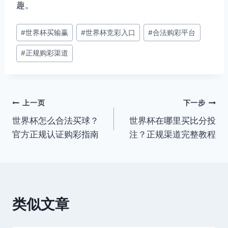
趣。
文
#
世界杯买输赢
#
世界杯竞彩入口
#
合法购彩平台
章
#
正规购彩渠道
标
签：
文
上一页
下一步
世界杯怎么合法买球？
世界杯在哪里买比分投
章
官方正规认证购彩指南
注？正规渠道完整教程
导
航
类似文章