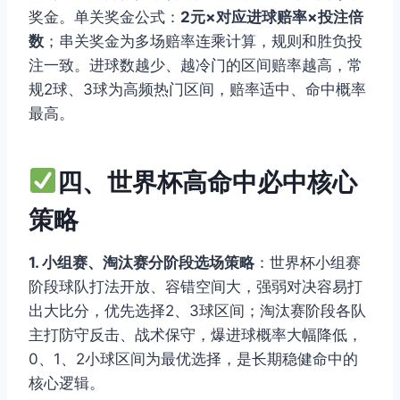
奖金。单关奖金公式：
2元×对应进球赔率×投注倍
数
；串关奖金为多场赔率连乘计算，规则和胜负投
注一致。进球数越少、越冷门的区间赔率越高，常
规2球、3球为高频热门区间，赔率适中、命中概率
最高。
四、世界杯高命中必中核心
策略
1. 小组赛、淘汰赛分阶段选场策略
：世界杯小组赛
阶段球队打法开放、容错空间大，强弱对决容易打
出大比分，优先选择2、3球区间；淘汰赛阶段各队
主打防守反击、战术保守，爆进球概率大幅降低，
0、1、2小球区间为最优选择，是长期稳健命中的
核心逻辑。