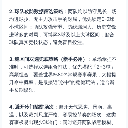
2. 球队攻防数据筛选策略
：两队均以防守见长、场
均进球少、无主力攻击手的对局，优先锁定0-2球
小球区间；两队攻强守弱、防线漏洞大、历史交锋
进球多的对局，可博弈3球及以上大球区间，贴合
球队真实竞技状态，避免盲目投注。
3. 稳区间双选兜底策略（新手必用）
：单场拿捏不
准时，可选择双选组合打法，优先搭配「2+3球」
高频组合，覆盖世界杯80%常规赛事赛果，大幅提
升命中概率，是最接近“必中”的稳健玩法，适合新
手长期娱乐。
4. 避开冷门陷阱场次
：避开天气恶劣、暴雨、高
温，以及裁判尺度严格、容易控节奏的场次，这类
赛事极易出现少球冷门；同时避开两队战意模糊、