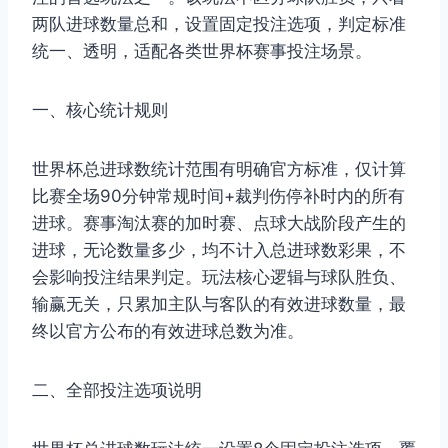
两队进球数量总和，设置固定投注选项，判定标准
统一、透明，适配各类世界杯赛事投注场景。
一、核心统计规则
世界杯总进球数统计范围有明确官方标准，仅计算
比赛全场90分钟常规时间+裁判伤停补时内的所有
进球。赛事淘汰赛的加时赛、点球大战阶段产生的
进球，无论数量多少，均不计入总进球数彩果，不
会影响投注结果判定。玩法核心逻辑与球队胜负、
输赢无关，只累加主队与客队的有效进球数量，最
终以官方公布的有效进球总数为准。
二、全部投注选项说明