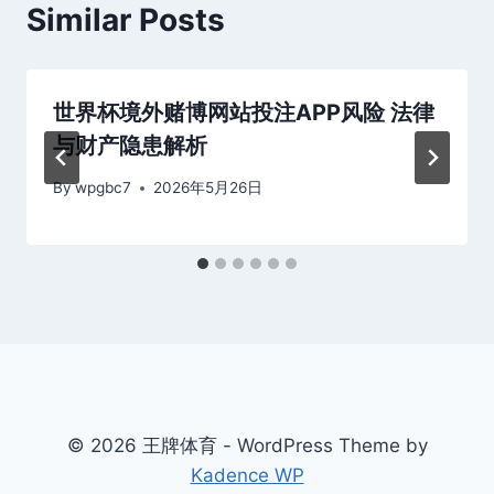
Similar Posts
世界杯境外赌博网站投注APP风险 法律
与财产隐患解析
By
wpgbc7
2026年5月26日
© 2026 王牌体育 - WordPress Theme by
Kadence WP