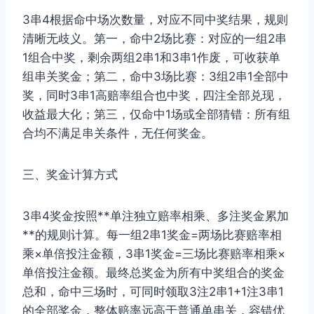
3串4根据命中场次数量，对应不同中奖结果，规则
清晰无歧义。第一，命中2场比赛：对应的一组2串
1组合中奖，剩余两组2串1和3串1作废，可收获单
组串关奖金；第二，命中3场比赛：3组2串1全部中
奖，同时3串1高赔率组合也中奖，四注全部兑现，
收益最大化；第三，仅命中1场或全部猜错：所有组
合均不满足串关条件，无任何奖金。
三、奖金计算方式
3串4奖金按照**单注独立赔率相乘、多注奖金累加
**的规则计算。每一组2串1奖金=两场比赛赔率相
乘×单倍投注金额，3串1奖金=三场比赛赔率相乘×
单倍投注金额。最终总奖金为所有中奖组合的奖金
总和，命中三场时，可同时领取3注2串1+1注3串1
的全部奖金，整体赔率远高于普通单串关，容错优