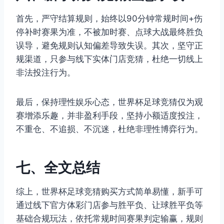
首先，严守结算规则，始终以90分钟常规时间+伤
停补时赛果为准，不被加时赛、点球大战最终胜负
误导，避免规则认知偏差导致失误。其次，坚守正
规渠道，只参与线下实体门店竞猜，杜绝一切线上
非法投注行为。
最后，保持理性娱乐心态，世界杯足球竞猜仅为观
赛增添乐趣，并非盈利手段，坚持小额适度投注，
不重仓、不追损、不沉迷，杜绝非理性博弈行为。
七、全文总结
综上，世界杯足球竞猜购买方式简单易懂，新手可
通过线下官方体彩门店参与胜平负、让球胜平负等
基础合规玩法，依托常规时间赛果判定输赢，规则