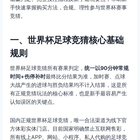
手快速掌握购买方法，合规、理性参与世界杯赛事
竞猜。
一、世界杯足球竞猜核心基础
规则
世界杯足球竞猜所有赛果判定，
统一以90分钟常规
时间+伤停补时
最终比分结果为准，加时赛、点球
大战产生的进球与胜负结果均不计入结算，这是所
有正规竞猜玩法的核心标准，也是新手最容易产生
认知误区的关键点。
国内正规世界杯足球竞猜，唯一合法渠道为线下官
方体彩实体门店。目前国家明确禁止互联网售彩，
所有线上APP、网站、小程序、私人代购的足球竞