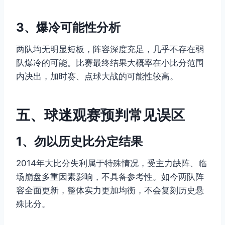
3、爆冷可能性分析
两队均无明显短板，阵容深度充足，几乎不存在弱
队爆冷的可能。比赛最终结果大概率在小比分范围
内决出，加时赛、点球大战的可能性较高。
五、球迷观赛预判常见误区
1、勿以历史比分定结果
2014年大比分失利属于特殊情况，受主力缺阵、临
场崩盘多重因素影响，不具备参考性。如今两队阵
容全面更新，整体实力更加均衡，不会复刻历史悬
殊比分。