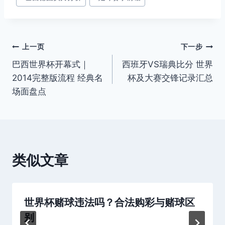
签：
文
上一页
下一步
巴西世界杯开幕式｜
西班牙VS瑞典比分 世界
章
2014完整版流程 经典名
杯及大赛交锋记录汇总
导
场面盘点
航
类似文章
世界杯赌球违法吗？合法购彩与赌球区
别