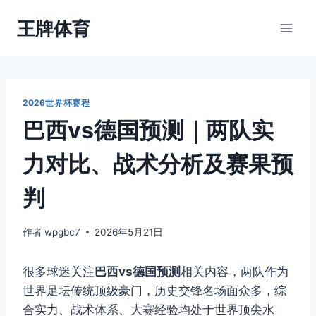
跳
王牌体育
到
内
容
2026世界杯赛程
巴西vs德国预测｜两队实
力对比、战术分析及赛果预
判
作者
wpgbc7
2026年5月21日
很多球迷关注
巴西vs德国预测
相关内容，两队作为
世界足坛传统顶级豪门，历史交锋名场面众多，综
合实力、战术体系、大赛经验均处于世界顶尖水