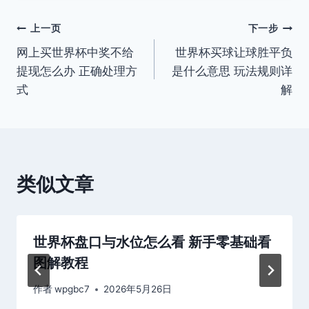
文
上一页
下一步
网上买世界杯中奖不给
世界杯买球让球胜平负
章
提现怎么办 正确处理方
是什么意思 玩法规则详
导
式
解
航
类似文章
世界杯盘口与水位怎么看 新手零基础看
图解教程
作者
wpgbc7
2026年5月26日