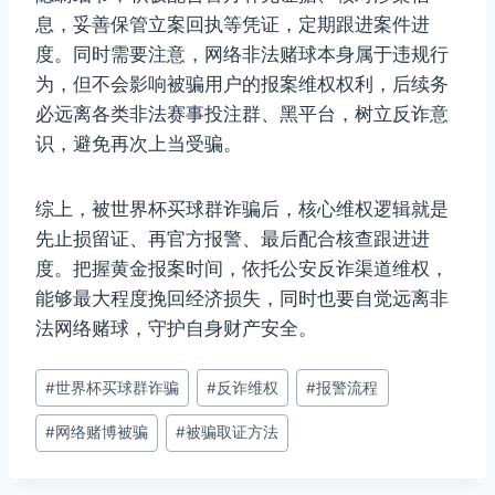
息，妥善保管立案回执等凭证，定期跟进案件进
度。同时需要注意，网络非法赌球本身属于违规行
为，但不会影响被骗用户的报案维权权利，后续务
必远离各类非法赛事投注群、黑平台，树立反诈意
识，避免再次上当受骗。
综上，被世界杯买球群诈骗后，核心维权逻辑就是
先止损留证、再官方报警、最后配合核查跟进进
度。把握黄金报案时间，依托公安反诈渠道维权，
能够最大程度挽回经济损失，同时也要自觉远离非
法网络赌球，守护自身财产安全。
文
#
世界杯买球群诈骗
#
反诈维权
#
报警流程
章
#
网络赌博被骗
#
被骗取证方法
标
签：