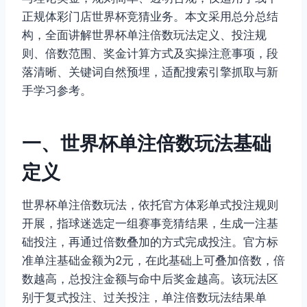
正规体彩门店世界杯竞猜业务。本文采用总分总结
构，全面讲解世界杯单注倍数玩法定义、投注规
则、倍数范围、奖金计算方式及实操注意事项，段
落清晰、关键词自然预埋，适配搜索引擎抓取与新
手学习参考。
一、世界杯单注倍数玩法基础
定义
世界杯单注倍数玩法，依托官方体彩单式投注规则
开展，指球迷选定一组赛事竞猜结果，生成一注基
础投注，再通过倍数叠加的方式完成投注。官方标
准单注基础金额为2元，在此基础上可叠加倍数，倍
数越高，总投注金额与命中后奖金越高。该玩法区
别于复式投注、过关投注，单注倍数玩法结果单