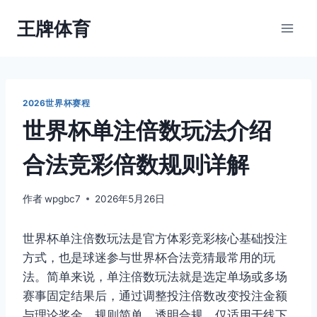
跳
王牌体育
到
内
容
2026世界杯赛程
世界杯单注倍数玩法介绍
合法竞彩倍数规则详解
作者
wpgbc7
2026年5月26日
世界杯单注倍数玩法是官方体彩竞彩核心基础投注
方式，也是球迷参与世界杯合法竞猜最常用的玩
法。简单来说，单注倍数玩法就是选定单场或多场
赛事固定结果后，通过调整投注倍数改变投注金额
与理论奖金，规则简单、透明合规，仅适用于线下