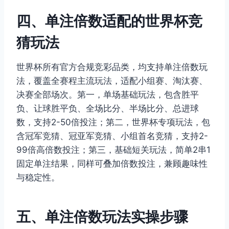
四、单注倍数适配的世界杯竞
猜玩法
世界杯所有官方合规竞彩品类，均支持单注倍数玩
法，覆盖全赛程主流玩法，适配小组赛、淘汰赛、
决赛全部场次。第一，单场基础玩法，包含胜平
负、让球胜平负、全场比分、半场比分、总进球
数，支持2-50倍投注；第二，世界杯专项玩法，包
含冠军竞猜、冠亚军竞猜、小组首名竞猜，支持2-
99倍高倍数投注；第三，基础短关玩法，简单2串1
固定单注结果，同样可叠加倍数投注，兼顾趣味性
与稳定性。
五、单注倍数玩法实操步骤