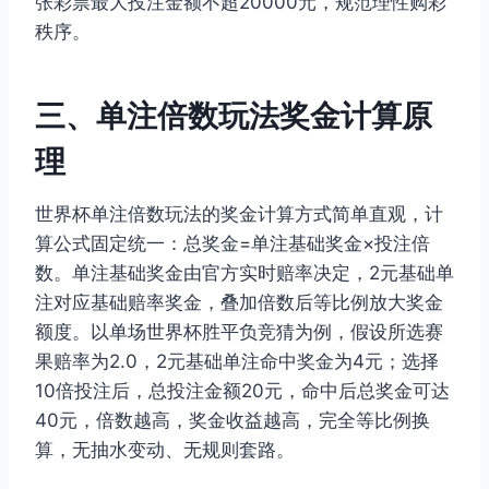
张彩票最大投注金额不超20000元，规范理性购彩
秩序。
三、单注倍数玩法奖金计算原
理
世界杯单注倍数玩法的奖金计算方式简单直观，计
算公式固定统一：总奖金=单注基础奖金×投注倍
数。单注基础奖金由官方实时赔率决定，2元基础单
注对应基础赔率奖金，叠加倍数后等比例放大奖金
额度。以单场世界杯胜平负竞猜为例，假设所选赛
果赔率为2.0，2元基础单注命中奖金为4元；选择
10倍投注后，总投注金额20元，命中后总奖金可达
40元，倍数越高，奖金收益越高，完全等比例换
算，无抽水变动、无规则套路。