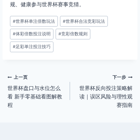
规、健康参与世界杯赛事竞猜。
文
#
世界杯单注倍数玩法
#
世界杯合法竞彩玩法
章
#
体彩倍数投注说明
#
竞彩倍数规则
标
签：
#
足彩单注投注技巧
文
上一页
下一步
世界杯盘口与水位怎么
世界杯反向投注策略解
章
看 新手零基础看图解教
读｜误区风险与理性观
导
程
赛指南
航