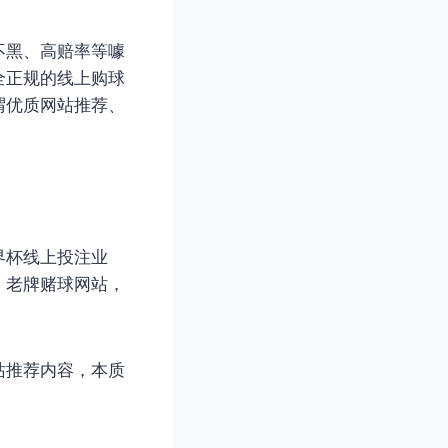
不黑、高赔率等噱
全正规的线上购球
谓优质网站推荐、
界杯线上投注业
、老牌赌球网站，
站推荐内容，本质