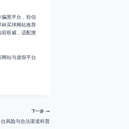
诈骗黑平台，轻信
界杯买球网站推荐
内容权威，适配搜
彩网站与虚假平台
下一步
平台风险与合法渠道科普