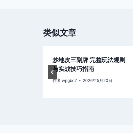
导
航
类似文章
络网页购
炒地皮三副牌 完整玩法规则
普
与实战技巧指南
2日
作者
wpgbc7
2026年5月20日