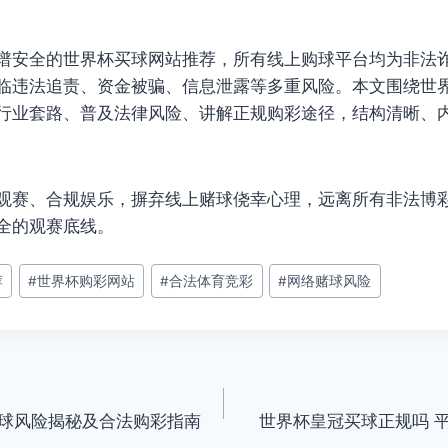
谱安全的世界杯买球网站推荐，所有线上购球平台均为非法
临违法追责、资金被骗、信息泄露等多重风险。本文围绕世
行业套路、普及法律风险、讲解正规购彩途径，结构清晰、
观赛、合规娱乐，摒弃线上赌球侥幸心理，远离所有非法博
全的观赛底线。
荐
#
世界杯购彩网站
#
合法体育竞彩
#
网络赌球风险
球风险揭秘及合法购彩指南
世界杯皇冠买球正规吗 