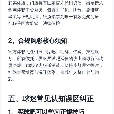
彩实体店，门店持有国家官方代销资质，出票接入
全国体彩中心系统，包含胜平负、比分、总进球、
串关等正规玩法，纸质彩票为唯一有效兑奖凭证，
全程受国家监管、法律保护。
2、合规购彩核心须知
官方体彩无任何线上贴吧、社群、代购、投注服
务，所有依托世界杯买球吧延伸的线上购球行为均
属违规。购彩仅为娱乐消遣，坚持小额理性投注，
杜绝大额博弈与沉迷购彩，未成年人禁止参与购
彩。
五、球迷常见认知误区纠正
1、买球吧可以学习正规技巧