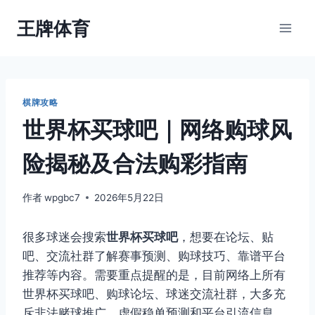
跳
王牌体育
到
内
容
棋牌攻略
世界杯买球吧｜网络购球风
险揭秘及合法购彩指南
作者
wpgbc7
2026年5月22日
很多球迷会搜索
世界杯买球吧
，想要在论坛、贴
吧、交流社群了解赛事预测、购球技巧、靠谱平台
推荐等内容。需要重点提醒的是，目前网络上所有
世界杯买球吧、购球论坛、球迷交流社群，大多充
斥非法赌球推广、虚假稳单预测和平台引流信息，