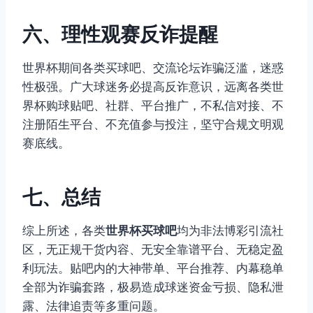
六、理性观赛反诈提醒
世界杯期间各类买球吧、交流论坛诈骗泛滥，迷惑
性极强。广大球迷务必提高反诈意识，远离各类世
界杯购球贴吧、社群、平台推广，不私信对接、不
注册陌生平台、不充值参与投注，坚守合规文明观
赛底线。
七、总结
综上所述，各类
世界杯买球吧
均为非法博彩引流社
区，无正规干货内容、无安全靠谱平台、无稳定盈
利玩法。贴吧内的大神带单、平台推荐、内幕稳单
全部为诈骗套路，极易造成球迷资金亏损、隐私泄
露、法律追责等多重问题。