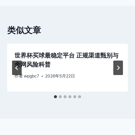
航
类似文章
世界杯买球最稳定平台 正规渠道甄别与
全网风险科普
作者
wpgbc7
2026年5月22日