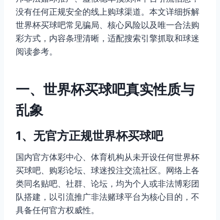
没有任何正规安全的线上购球渠道。本文详细拆解
世界杯买球吧常见骗局、核心风险以及唯一合法购
彩方式，内容条理清晰，适配搜索引擎抓取和球迷
阅读参考。
一、世界杯买球吧真实性质与
乱象
1、无官方正规世界杯买球吧
国内官方体彩中心、体育机构从未开设任何世界杯
买球吧、购彩论坛、球迷投注交流社区。网络上各
类同名贴吧、社群、论坛，均为个人或非法博彩团
队搭建，以引流推广非法赌球平台为核心目的，不
具备任何官方权威性。