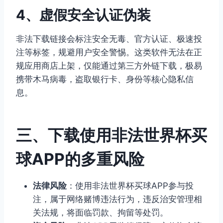
4、虚假安全认证伪装
非法下载链接会标注安全无毒、官方认证、极速投
注等标签，规避用户安全警惕。这类软件无法在正
规应用商店上架，仅能通过第三方外链下载，极易
携带木马病毒，盗取银行卡、身份等核心隐私信
息。
三、下载使用非法世界杯买
球APP的多重风险
法律风险
：使用非法世界杯买球APP参与投
注，属于网络赌博违法行为，违反治安管理相
关法规，将面临罚款、拘留等处罚。