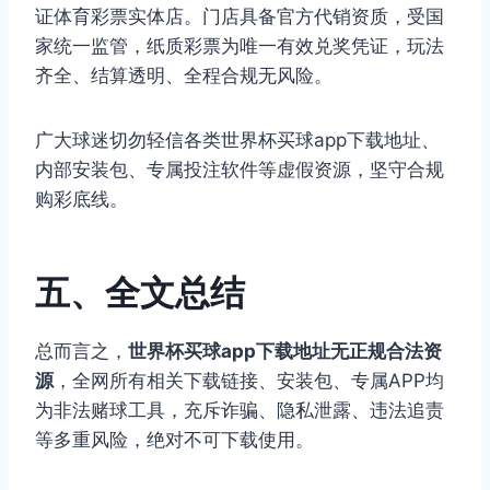
证体育彩票实体店。门店具备官方代销资质，受国
家统一监管，纸质彩票为唯一有效兑奖凭证，玩法
齐全、结算透明、全程合规无风险。
广大球迷切勿轻信各类世界杯买球app下载地址、
内部安装包、专属投注软件等虚假资源，坚守合规
购彩底线。
五、全文总结
总而言之，
世界杯买球app下载地址无正规合法资
源
，全网所有相关下载链接、安装包、专属APP均
为非法赌球工具，充斥诈骗、隐私泄露、违法追责
等多重风险，绝对不可下载使用。