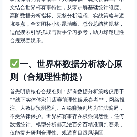
文结合世界杯赛事特性，从零讲解基础统计维度、
高阶数据分析指标、完整分析流程、实战策略与避
坑要点，全文图标小标题清晰、总分总结构规整，
适配搜索引擎抓取与新手学习参考，助力球迷理性
合规观赛娱乐。
一、世界杯数据分析核心原
则（合规理性前提）
首先明确核心合规准则：所有数据分析策略仅用于
**线下实体体彩门店赛前理性娱乐参考**，网络投
注、大数据预测盈利、AI稳赚预判均为非法骗局，
不受法律保护。世界杯赛事存在极强偶然性，任何
数据统计、模型分析都无法百分百精准预判赛果，
仅能提升研判合理性、规避盲目跟风误区。