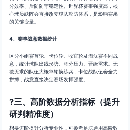
分效率、后防防守稳定性。世界杯赛事强度高，核
心球员缺阵会直接改变球队攻防体系，是影响赛果
的关键变量。
4、赛事战意数据统计
区分小组赛首轮、卡位轮、收官轮及淘汰赛不同战
意，统计球队出线形势、积分压力、晋级需求。无
欲无求的队伍大概率轮换练兵，卡位战队伍会全力
拼搏，战意直接决定赛场发挥强度。
?三、高阶数据分析指标（提升
研判精准度）
想要进阶提升分析专业性，可参考足坛通用高阶数