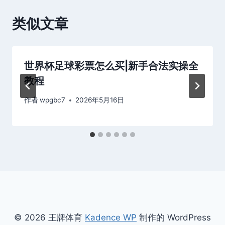
类似文章
世界杯足球彩票怎么买|新手合法实操全
教程
作者
wpgbc7
2026年5月16日
© 2026 王牌体育
Kadence WP
制作的 WordPress