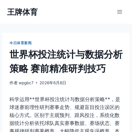
跳
王牌体育
到
内
容
今日体育新闻
世界杯投注统计与数据分析
策略 赛前精准研判技巧
作者
wpgbc7
2026年6月8日
科学运用**世界杯投注统计与数据分析策略**，是
球迷赛前理性研判赛事走势、规避盲目投注误区的
核心方式。区别于主观预判、跟风投注，系统化数
据统计分析依托球队真实赛事数据、赛场状态、赛
事规律研判赛果概率，大幅降低主观失误概率。本