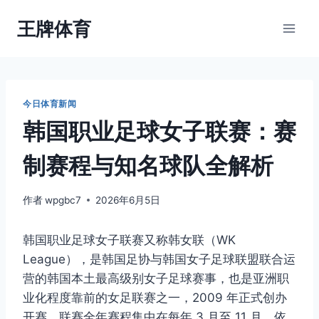
跳
王牌体育
到
内
容
今日体育新闻
韩国职业足球女子联赛：赛
制赛程与知名球队全解析
作者
wpgbc7
2026年6月5日
韩国职业足球女子联赛又称韩女联（WK
League），是韩国足协与韩国女子足球联盟联合运
营的韩国本土最高级别女子足球赛事，也是亚洲职
业化程度靠前的女足联赛之一，2009 年正式创办
开赛。联赛全年赛程集中在每年 3 月至 11 月，依