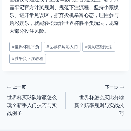
需牢记官方计奖规则、规范下注流程、坚持小额娱
乐、避开常见误区，摒弃投机暴富心态，理性参与
购彩娱乐，就能轻松玩转世界杯胜平负玩法，规避
大部分投注风险。
文
#
世界杯胜平负
#
世界杯购彩入门
#
竞彩基础玩法
章
#
胜平负下注教程
标
签：
文
上一页
下一步
世界杯买球队输赢怎么
世界杯怎么买比分输
章
玩？新手入门技巧与实
赢？赔率规则与实战技
导
战例子
巧
航