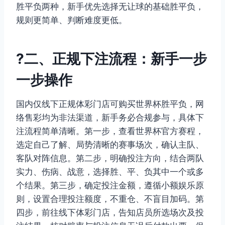
胜平负两种，新手优先选择无让球的基础胜平负，
规则更简单、判断难度更低。
?二、正规下注流程：新手一步
一步操作
国内仅线下正规体彩门店可购买世界杯胜平负，网
络售彩均为非法渠道，新手务必合规参与，具体下
注流程简单清晰。第一步，查看世界杯官方赛程，
选定自己了解、局势清晰的赛事场次，确认主队、
客队对阵信息。第二步，明确投注方向，结合两队
实力、伤病、战意，选择胜、平、负其中一个或多
个结果。第三步，确定投注金额，遵循小额娱乐原
则，设置合理投注额度，不重仓、不盲目加码。第
四步，前往线下体彩门店，告知店员所选场次及投