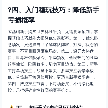
?四、入门稳玩技巧：降低新手
亏损概率
零基础新手购买世界杯胜平负，无需复杂预判，掌
握基础技巧就能大幅降低失误概率。第一，优先熟
悉场次，只选择自己了解球队阵容、打法、状态的
赛事，不盲目跟风陌生场次。第二，避开大热盘
口，世界杯强队爆冷、平局频发，全民热门的胜局
赔率偏低、陷阱较多，切勿盲目追热。第三，新手
主打单场投注，尽量不串关，多串投注容错率极
低，单场胜平负风险可控，更适合新手娱乐参与。
第四，严控投注节奏，不每场必买、不情绪化追
投，只把握确定性较高的赛事机会。