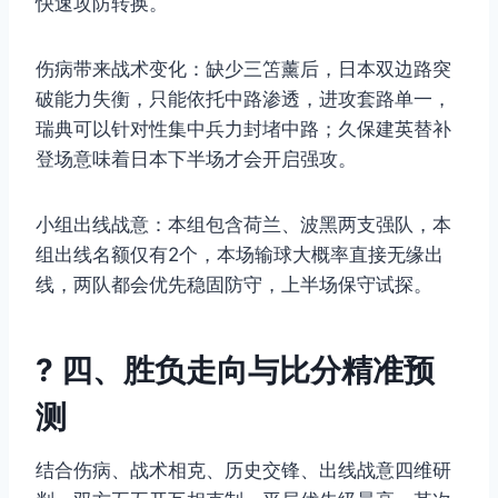
快速攻防转换。
伤病带来战术变化：缺少三笘薰后，日本双边路突
破能力失衡，只能依托中路渗透，进攻套路单一，
瑞典可以针对性集中兵力封堵中路；久保建英替补
登场意味着日本下半场才会开启强攻。
小组出线战意：本组包含荷兰、波黑两支强队，本
组出线名额仅有2个，本场输球大概率直接无缘出
线，两队都会优先稳固防守，上半场保守试探。
? 四、胜负走向与比分精准预
测
结合伤病、战术相克、历史交锋、出线战意四维研