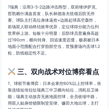
?瑞典：沿用3-5-2边路冲击阵型，双前锋伊萨克、
哲凯赖什满血首发，队长林德洛夫统领后防无停
赛。球队主打高位身体逼抢+边路起球高空轰炸，
前场双人联动终结效率优异，定位球得分能力位列
世界杯上游。短板十分明显：后防球员普遍身高超
过190cm，横向转身、回追速度迟缓，极易被日本
地面小范围配合打穿肋部空当，世预赛场均丢球1.2
粒，防线稳定性不足。
三、双向战术对位博弈看点
1、球权节奏博弈：日本会掌控60%以上控球率，依
靠连续短传拉扯瑞典三中卫横向站位，消耗后卫体
能；瑞典主动放弃无效地面控球，全员收缩中路，
用双人贴身绞锁限制堂安律、镰田大地出球，主打