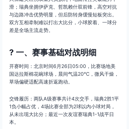
滑；瑞典坐拥伊萨克、哲凯赖什双前锋，高空对抗
与边路冲击优势明显，但后防转身缓慢短板突出。
双方互相牵制难以打出大比分，小球胶着、一球分
差是全场主流走势。
? 一、赛事基础对战明细
开赛时间：北京时间6月26日05:00，比赛场地美
国达拉斯棉花碗球场，晨间气温20℃，微风干燥，
草场偏硬适配高速折返跑动。
交锋履历：两队A级赛事共计4次交手，瑞典2胜1平
1负小幅占优，4场比赛全部为2球以内小球对局，
从未出现大比分；最近一次友谊赛瑞典1-1战平日
本。