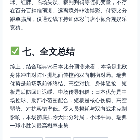
球、红牌、临场失误、裁判判罚等随机变量，不存
在百分百精准预测。远离境外非法博彩、付费比分
跟单骗局，仅通过线下持证体彩门店小额合规娱乐
竞猜。
七、全文总结
综上，结合瑞典vs日本比分预测来看，本场是北欧
身体冲击对阵亚洲地面传控的双向制衡对局。瑞典
优势是前场双前锋终结、高空对抗、身体逼抢，短
板是后防回追迟缓、中场传导粗糙；日本优势是中
场控球、肋部小范围配合，短板是核心伤病、高空
弱势、对抗容错率低。受人员损耗与双向战术克制
影响，本场彻底排除大比分对局，小球平局、瑞典
一球小胜为最高概率走势。
文