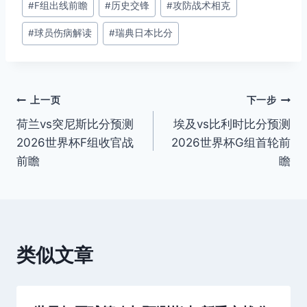
#
F组出线前瞻
#
历史交锋
#
攻防战术相克
章
#
球员伤病解读
#
瑞典日本比分
标
签：
文
上一页
下一步
荷兰vs突尼斯比分预测
埃及vs比利时比分预测
章
2026世界杯F组收官战
2026世界杯G组首轮前
导
前瞻
瞻
航
类似文章