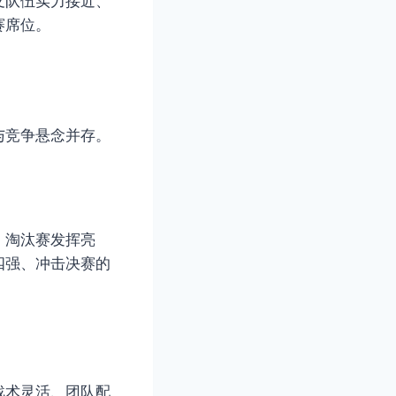
支队伍实力接近、
赛席位。
与竞争悬念并存。
、淘汰赛发挥亮
四强、冲击决赛的
战术灵活、团队配