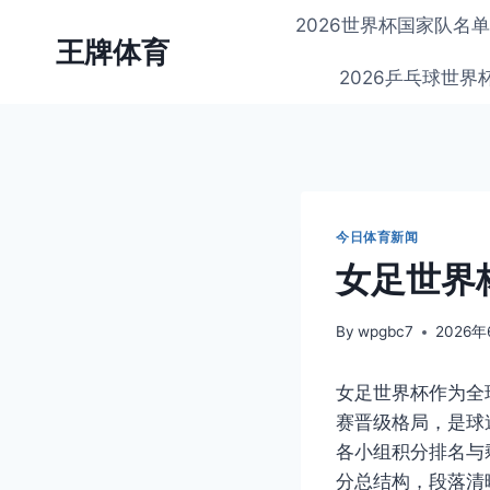
Skip
2026世界杯国家队名
to
王牌体育
content
2026乒乓球世
今日体育新闻
女足世界
By
wpgbc7
2026年
女足世界杯作为全
赛晋级格局，是球
各小组积分排名与
分总结构，段落清