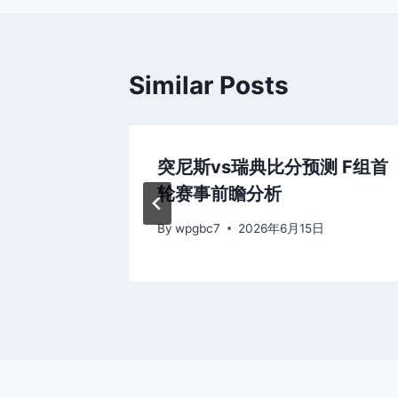
导
航
Similar Posts
届经典瞬
突尼斯vs瑞典比分预测 F组首
2）
轮赛事前瞻分析
日
By
wpgbc7
2026年6月15日