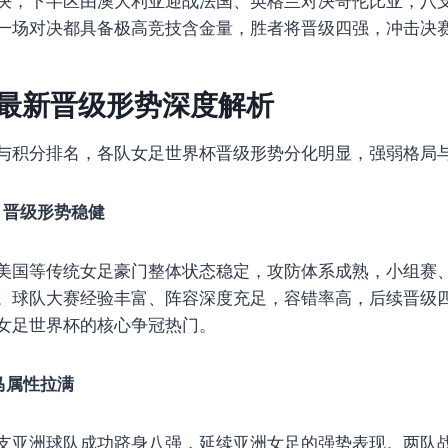
决，下半区由澳大利亚迎战法国、英格兰对决哥伦比亚，八
一场对决都具备极高竞技含金量，胜者将晋级四强，冲击决
队最新晋级形势深度解析
与积分排名，各队女足世界杯晋级形势分化明显，强弱格局
：晋级形势稳健
美国等传统女足豪门整体状态稳定，攻防体系成熟，小组赛
。球队大赛经验丰富、阵容深度充足，容错率高，后续晋级
女足世界杯的核心争冠热门。
马属性拉满
支亚洲球队成功跻身八强，延续亚洲女足的强势表现。两队