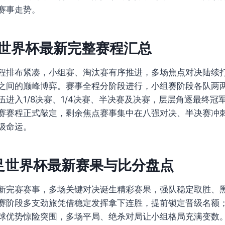
赛事走势。
足世界杯最新完整赛程汇总
程排布紧凑，小组赛、淘汰赛有序推进，多场焦点对决陆续
之间的巅峰博弈。赛事全程分阶段进行，小组赛阶段各队两
伍进入1/8决赛、1/4决赛、半决赛及决赛，层层角逐最终冠
赛赛程正式敲定，剩余焦点赛事集中在八强对决、半决赛冲
级命运。
足世界杯最新赛果与比分盘点
新完赛赛事，多场关键对决诞生精彩赛果，强队稳定取胜、
赛阶段多支劲旅凭借稳定发挥拿下连胜，提前锁定晋级名额
球优势惊险突围，多场平局、绝杀对局让小组格局充满变数