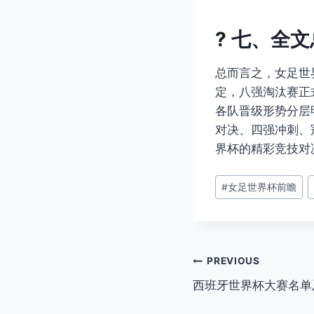
? 七、全
总而言之，女足世
定，八强淘汰赛正
各队晋级形势分层
对决、四强冲刺、
界杯的精彩竞技对
Post
#
女足世界杯前瞻
Tags:
文
PREVIOUS
西班牙世界杯大赛名单
章