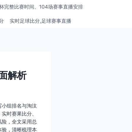
界杯完整比赛时间、104场赛事直播安排
分
实时足球比分,足球赛事直播
面解析
写小组排名与淘汰
、实时赛果比分、
风险，全文采用总
体验，清晰梳理本