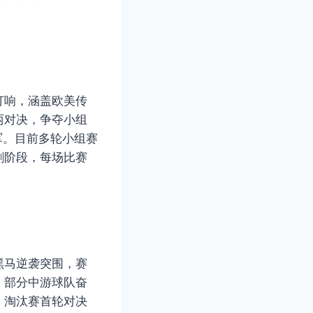
打响，涵盖欧美传
两对决，争夺小组
军。目前多轮小组赛
刺阶段，每场比赛
黑马逆袭突围，赛
；部分中游球队奋
。淘汰赛首轮对决