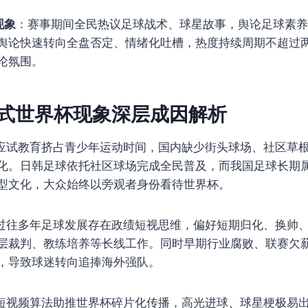
现象
：赛事期间全民热议足球战术、球星故事，舆论足球素养
舆论快速转向全盘否定、情绪化吐槽，热度持续周期不超过
论氛围。
国式世界杯现象深层成因解析
：应试教育挤占青少年运动时间，国内缺少街头球场、社区草
化。日韩足球依托社区球场完成全民普及，而我国足球长期
型文化，大众始终以旁观者身份看待世界杯。
：过往多年足球发展存在政绩短视思维，偏好短期归化、换帅
层裁判、教练培养等长线工作。同时早期行业腐败、联赛欠
，导致球迷转向追捧海外强队。
：短视频算法助推世界杯碎片化传播，高光进球、球星梗极易