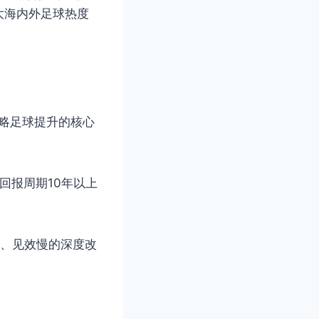
大海内外足球热度
略足球提升的核心
。
回报周期10年以上
长、见效慢的深度改