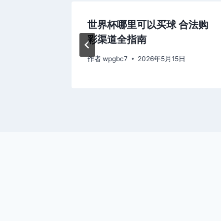
世界杯
世界杯哪里可以买球 合法购
彩渠道全指南
4日
作者
wpgbc7
2026年5月15日