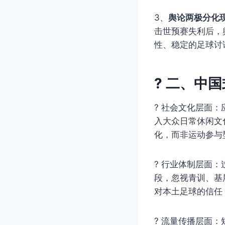
3、
舆论两极分化
击世预赛失利后，
性、稳定的足球讨
? 二、中
? 社会文化层面
入大众日常休闲文
化，而非运动参与
? 行业体制层面
段，忽视青训、基
对本土足球的信任
? 流量传播层面