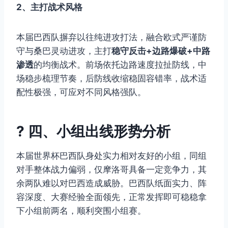
2、主打战术风格
本届巴西队摒弃以往纯进攻打法，融合欧式严谨防
守与桑巴灵动进攻，主打
稳守反击+边路爆破+中路
渗透
的均衡战术。前场依托边路速度拉扯防线，中
场稳步梳理节奏，后防线收缩稳固容错率，战术适
配性极强，可应对不同风格强队。
? 四、小组出线形势分析
本届世界杯巴西队身处实力相对友好的小组，同组
对手整体战力偏弱，仅摩洛哥具备一定竞争力，其
余两队难以对巴西造成威胁。巴西队纸面实力、阵
容深度、大赛经验全面领先，正常发挥即可稳稳拿
下小组前两名，顺利突围小组赛。