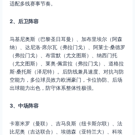
适配多线赛事节奏。
2、后卫阵容
马基尼奥斯（巴黎圣日耳曼）、加布里埃尔（阿森
纳）、达尼洛·席尔瓦（弗拉门戈）、阿莱士·桑德罗
（弗拉门戈）、布雷默（尤文图斯）、纳西门托
（尤文图斯）、莱奥·佩雷拉（弗拉门戈）、道格拉
斯·桑托斯（泽尼特）。后防线兼具速度、对抗与防
空能力，多位球员效力欧洲豪门，卡位协防、后场
出球能力出色，防守体系整体性极强。
3、中场阵容
卡塞米罗（曼联）、吉马良斯（纽卡斯尔联）、法
比尼奥（吉达联合）、埃德森（亚特兰大）、科埃