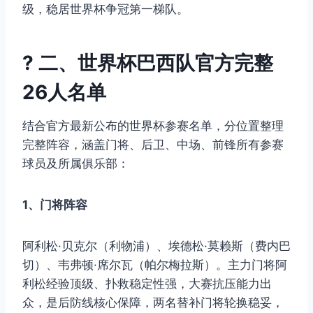
级，稳居世界杯争冠第一梯队。
? 二、世界杯巴西队官方完整
26人名单
结合官方最新公布的世界杯参赛名单，分位置整理
完整阵容，涵盖门将、后卫、中场、前锋所有参赛
球员及所属俱乐部：
1、门将阵容
阿利松·贝克尔（利物浦）、埃德松·莫赖斯（费内巴
切）、韦弗顿·席尔瓦（帕尔梅拉斯）。主力门将阿
利松经验顶级、扑救稳定性强，大赛抗压能力出
众，是后防线核心保障，两名替补门将轮换稳妥，