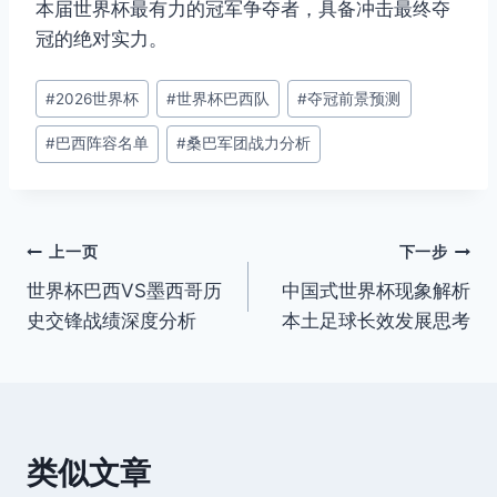
本届世界杯最有力的冠军争夺者，具备冲击最终夺
冠的绝对实力。
文
#
2026世界杯
#
世界杯巴西队
#
夺冠前景预测
章
#
巴西阵容名单
#
桑巴军团战力分析
标
签：
文
上一页
下一步
世界杯巴西VS墨西哥历
中国式世界杯现象解析
章
史交锋战绩深度分析
本土足球长效发展思考
导
航
类似文章