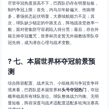
尽管夺冠热度居高不下，巴西队仍存在明显短板，
制约争冠上限：首先，内马尔年龄偏大、伤病增
多，赛场状态起伏明显，大赛续航能力不足；其
次，球队缺少稳定的中路支点，阵地战攻坚效率一
般，面对密集防守容易陷入得分荒；最后，存在外
籍主帅夺冠魔咒，世界杯历史暂无外籍教练带队夺
冠先例，成为潜在心理与战术变数。
? 七、本届世界杯夺冠前景预
测
综合阵容配置、战术实力、小组格局与争冠竞争环
境来看，巴西队是本届世界杯
头号夺冠热门
，夺冠
概率稳居所有球队首位。球队整体战力均衡、无明
显短板，阵容深度与战术适配度适配多轮淘汰赛高