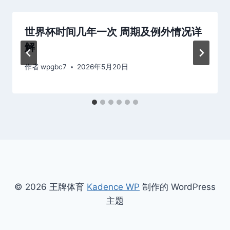
世界杯时间几年一次 周期及例外情况详
解
作者
wpgbc7
2026年5月20日
© 2026 王牌体育
Kadence WP
制作的 WordPress
主题