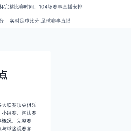
界杯完整比赛时间、104场赛事直播安排
分
实时足球比分,足球赛事直播
点
各大联赛顶尖俱乐
、小组赛、淘汰赛
事概况、完整赛
取与球迷观赛参