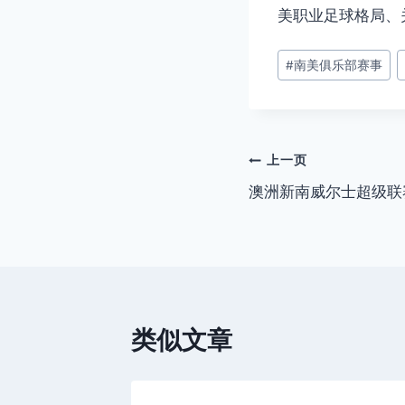
美职业足球格局、
文
#
南美俱乐部赛事
章
标
签：
文
上一页
澳洲新南威尔士超级联
章
导
航
类似文章