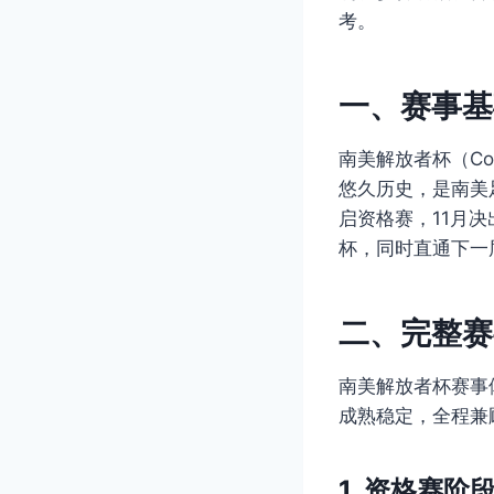
考。
一、赛事基
南美解放者杯（Cop
悠久历史，是南美
启资格赛，11月
杯，同时直通下一
二、完整赛
南美解放者杯赛事
成熟稳定，全程兼
1. 资格赛阶