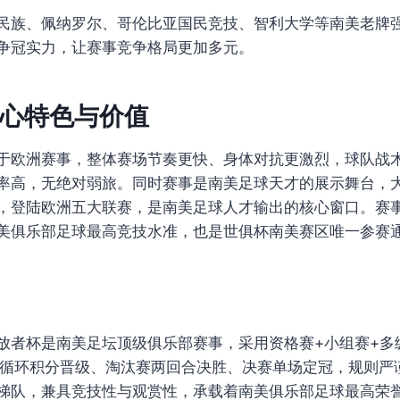
民族、佩纳罗尔、哥伦比亚国民竞技、智利大学等南美老牌
争冠实力，让赛事竞争格局更加多元。
心特色与价值
于欧洲赛事，整体赛场节奏更快、身体对抗更激烈，球队战
率高，无绝对弱旅。同时赛事是南美足球天才的展示舞台，
，登陆欧洲五大联赛，是南美足球人才输出的核心窗口。赛
美俱乐部足球最高竞技水准，也是世俱杯南美赛区唯一参赛
放者杯是南美足坛顶级俱乐部赛事，采用资格赛+小组赛+多
双循环积分晋级、淘汰赛两回合决胜、决赛单场定冠，规则严
梯队，兼具竞技性与观赏性，承载着南美俱乐部足球最高荣