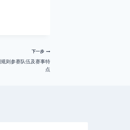
下一步
制规则参赛队伍及赛事特
点