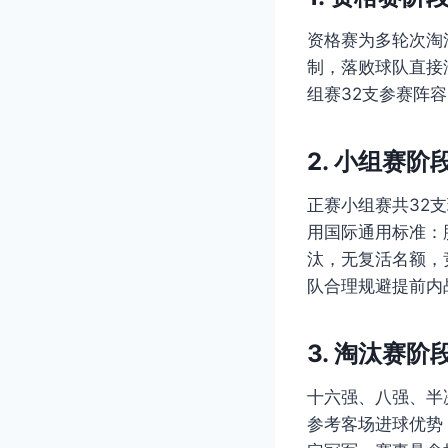
资格赛为多轮次淘
制，落败球队直接
组赛32支参赛阵
2. 小组赛阶
正赛小组赛共32
用国际通用标准：
汰，无复活名额，
队合理规避提前内
3. 淘汰赛阶
十六强、八强、半
参考客场进球优势