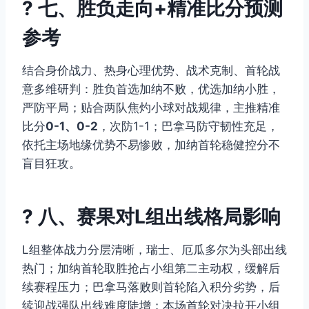
? 七、胜负走向+精准比分预测
参考
结合身价战力、热身心理优势、战术克制、首轮战
意多维研判：胜负首选加纳不败，优选加纳小胜，
严防平局；贴合两队焦灼小球对战规律，主推精准
比分
0-1、0-2
，次防1-1；巴拿马防守韧性充足，
依托主场地缘优势不易惨败，加纳首轮稳健控分不
盲目狂攻。
? 八、赛果对L组出线格局影响
L组整体战力分层清晰，瑞士、厄瓜多尔为头部出线
热门；加纳首轮取胜抢占小组第二主动权，缓解后
续赛程压力；巴拿马落败则首轮陷入积分劣势，后
续迎战强队出线难度陡增；本场首轮对决拉开小组