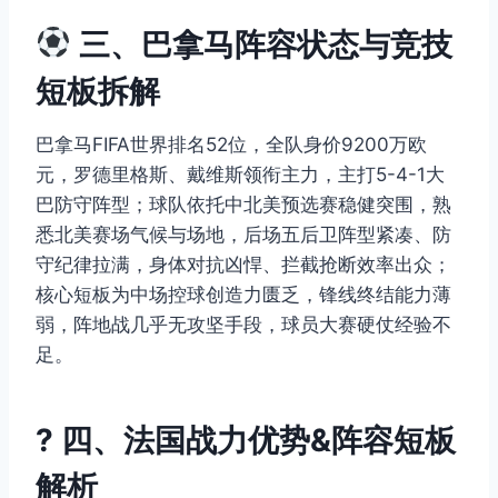
三、巴拿马阵容状态与竞技
短板拆解
巴拿马FIFA世界排名52位，全队身价9200万欧
元，罗德里格斯、戴维斯领衔主力，主打5-4-1大
巴防守阵型；球队依托中北美预选赛稳健突围，熟
悉北美赛场气候与场地，后场五后卫阵型紧凑、防
守纪律拉满，身体对抗凶悍、拦截抢断效率出众；
核心短板为中场控球创造力匮乏，锋线终结能力薄
弱，阵地战几乎无攻坚手段，球员大赛硬仗经验不
足。
?️ 四、法国战力优势&阵容短板
解析