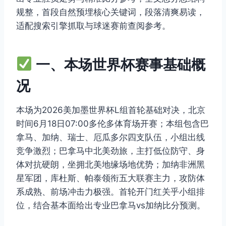
规整，首段自然预埋核心关键词，段落清爽易读，
适配搜索引擎抓取与球迷赛前查阅参考。
一、本场世界杯赛事基础概
况
本场为2026美加墨世界杯L组首轮基础对决，北京
时间6月18日07:00多伦多体育场开赛；本组包含巴
拿马、加纳、瑞士、厄瓜多尔四支队伍，小组出线
竞争激烈；巴拿马中北美劲旅，主打低位防守、身
体对抗硬朗，坐拥北美地缘场地优势；加纳非洲黑
星军团，库杜斯、帕泰领衔五大联赛主力，攻防体
系成熟、前场冲击力极强。首轮开门红关乎小组排
位，结合基本面给出专业巴拿马vs加纳比分预测。