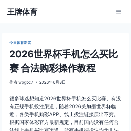
跳
王牌体育
到
内
容
今日体育新闻
2026世界杯手机怎么买比
赛 合法购彩操作教程
作者
wpgbc7
2026年6月8日
很多球迷想知道2026世界杯手机怎么买比赛、有没
有正规手机投注渠道，随着2026美加墨世界杯临
近，各类手机购彩APP、线上投注链接层出不穷。
根据国家体彩官方最新规定，目前国内没有任何合
法线上手机买比赛渠道，所有手机端投注均为非法