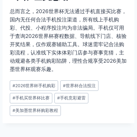
总而言之，2026世界杯无法通过手机直接买比赛，
国内无任何合法手机投注渠道，所有线上手机购
彩、代投、小程序投注均为非法骗局。手机仅可用
于查询2026世界杯赛程数据、导航线下门店、核验
开奖结果，仅作观赛辅助工具。球迷需牢记合法购
彩流程，认准线下实体体彩门店参与赛事竞猜，主
动规避各类手机购彩陷阱，理性合规享受2026美加
墨世界杯观赛乐趣。
文
#
2026世界杯手机购彩
#
世界杯合法投注
章
#
手机买世界杯比赛
#
手机竞彩避雷
标
签：
#
美加墨世界杯购彩教程