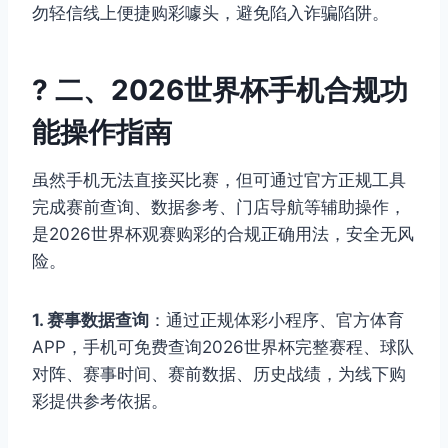
勿轻信线上便捷购彩噱头，避免陷入诈骗陷阱。
? 二、2026世界杯手机合规功
能操作指南
虽然手机无法直接买比赛，但可通过官方正规工具
完成赛前查询、数据参考、门店导航等辅助操作，
是2026世界杯观赛购彩的合规正确用法，安全无风
险。
1. 赛事数据查询
：通过正规体彩小程序、官方体育
APP，手机可免费查询2026世界杯完整赛程、球队
对阵、赛事时间、赛前数据、历史战绩，为线下购
彩提供参考依据。