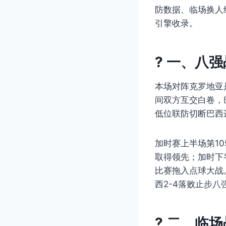
防数据、临场换人
引擎收录。
? 一、八
本场对阵克罗地亚是
间双方互交白卷，
低位联防切断巴西
加时赛上半场第1
取得领先；加时下
比赛拖入点球大战
西2-4落败止步八
? 二、临