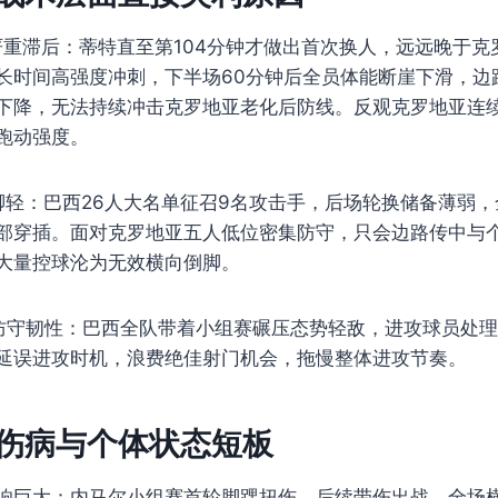
严重滞后：蒂特直至第104分钟才做出首次换人，远远晚于克
长时间高强度冲刺，下半场60分钟后全员体能断崖下滑，边
下降，无法持续冲击克罗地亚老化后防线。反观克罗地亚连
跑动强度。
脚轻：巴西26人大名单征召9名攻击手，后场轮换储备薄弱
部穿插。面对克罗地亚五人低位密集防守，只会边路传中与
大量控球沦为无效横向倒脚。
防守韧性：巴西全队带着小组赛碾压态势轻敌，进攻球员处
延误进攻时机，浪费绝佳射门机会，拖慢整体进攻节奏。
员伤病与个体状态短板
响巨大：内马尔小组赛首轮脚踝扭伤，后续带伤出战，全场