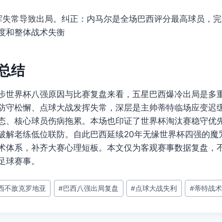
挥失常导致出局。纠正：内马尔是全场巴西评分最高球员，
度和整体战术失衡
文总结
步世界杯八强原因与比赛复盘来看，五星巴西爆冷出局是多
防守松懈、点球大战发挥失常，深层是主帅蒂特临场应变迟
态、核心球员伤病拖累。本场也印证了世界杯淘汰赛稳守优
破解老练低位联防。自此巴西延续20年无缘世界杯四强的魔
术体系，补齐大赛心理短板。本文仅为客观赛事数据复盘，
足球赛事。
西不敌克罗地亚
#
巴西八强出局复盘
#
点球大战失利
#
蒂特战术