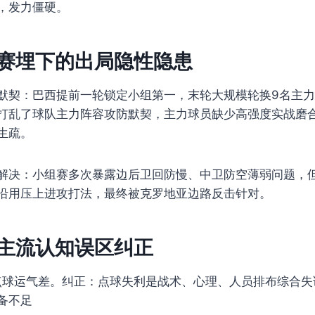
，发力僵硬。
组赛埋下的出局隐性隐患
默契：巴西提前一轮锁定小组第一，末轮大规模轮换9名主力，
打乱了球队主力阵容攻防默契，主力球员缺少高强度实战磨
生疏。
解决：小组赛多次暴露边后卫回防慢、中卫防空薄弱问题，
沿用压上进攻打法，最终被克罗地亚边路反击针对。
迷主流认知误区纠正
点球运气差。纠正：点球失利是战术、心理、人员排布综合失
备不足