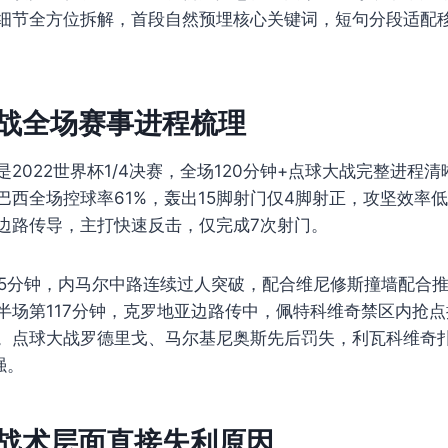
细节全方位拆解，首段自然预埋核心关键词，短句分段适配
强战全场赛事进程梳理
2022世界杯1/4决赛，全场120分钟+点球大战完整进程清
巴西全场控球率61%，轰出15脚射门仅4脚射正，攻坚效率
边路传导，主打快速反击，仅完成7次射门。
05分钟，内马尔中路连续过人突破，配合维尼修斯撞墙配合推
半场第117分钟，克罗地亚边路传中，佩特科维奇禁区内抢
。点球大战罗德里戈、马尔基尼奥斯先后罚失，利瓦科维奇
强。
场战术层面直接失利原因