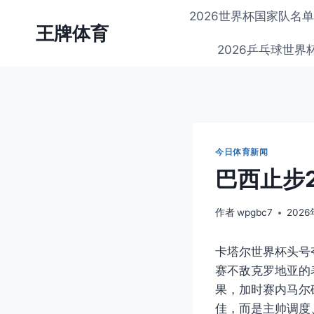
跳
2026世界杯国家队名
到
王牌体育
内
2026乒乓球世
容
今日体育新闻
巴西止步
作者
wpgbc7
202
卡塔尔世界杯头号
赛不敌克罗地亚的
果，加时赛内马尔
佳，而是主帅调度