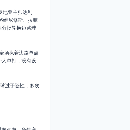
罗地亚主帅达利
路维尼修斯、拉菲
续分批轮换边路球
，全场执着边路单点
个人单打，没有设
理球过于随性，多次
横向变向、急停突