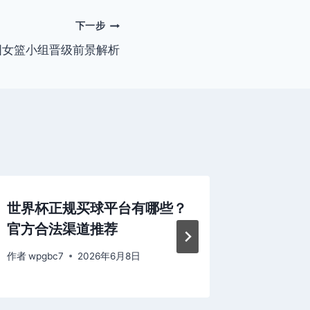
下一步
国女篮小组晋级前景解析
世界杯正规买球平台有哪些？
加纳世
官方合法渠道推荐
全面前
作者
wpgbc7
2026年6月8日
作者
wpgb