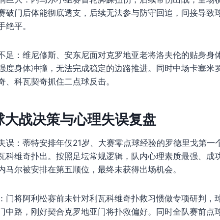
赛破门后体能彻底透支，后续无法参与防守回追，间接导致
手绝平。
不足：维尼修斯、安东尼面对克罗地亚老将洛夫伦的贴身身
强度身体冲撞，无法完成稳定的边路推进。同时中场卡塞米
奇、科瓦契奇抓住二点球反击。
球大战决策与心理失误复盘
失误：蒂特安排年仅21岁、大赛零点球经验的罗德里戈第一
瓦科维奇扑出。按照足坛常规逻辑，队内心理素质最强、成
内马尔被安排在第五顺位，最终未获得出场机会。
：门将阿利松赛前未针对利瓦科维奇扑救习惯做专项研判，
门中路，刚好契合克罗地亚门将扑救偏好。同时全队赛前点