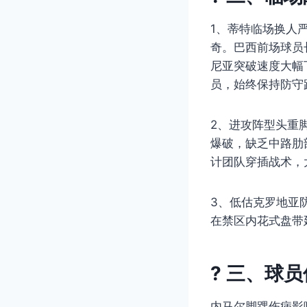
1、蒂特临场换人
奇。巴西前场球员
尼亚突破速度大幅
员，始终保持防守
2、进攻阵型头重
爆破，缺乏中路肋
计团队穿插战术，
3、低估克罗地亚
在禁区内花式盘带
? 三、球
内马尔脚踝伤病影