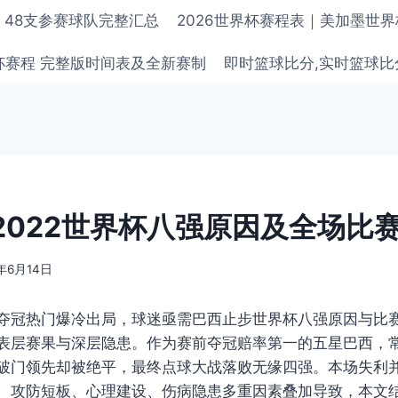
单 48支参赛球队完整汇总
2026世界杯赛程表｜美加墨世
界杯赛程 完整版时间表及全新赛制
即时篮球比分,实时篮球比
2022世界杯八强原因及全场比
6年6月14日
夺冠热门爆冷出局，球迷亟需巴西止步世界杯八强原因与比赛
表层赛果与深层隐患。作为赛前夺冠赔率第一的五星巴西，
破门领先却被绝平，最终点球大战落败无缘四强。本场失利
、攻防短板、心理建设、伤病隐患多重因素叠加导致，本文结