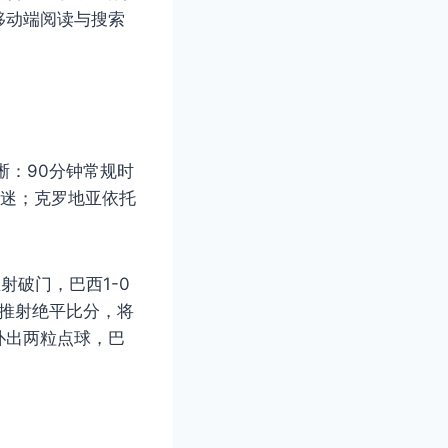
移动端阅读与搜索
晰：90分钟常规时
低迷；克罗地亚依托
射破门，巴西1-0
点推射绝平比分，将
扑出两粒点球，巴