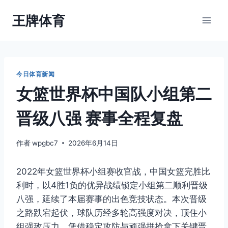
跳
王牌体育
到
内
容
今日体育新闻
女篮世界杯中国队小组第二
晋级八强 赛事全程复盘
作者
wpgbc7
2026年6月14日
2022年女篮世界杯小组赛收官战，中国女篮完胜比
利时，以4胜1负的优异战绩锁定小组第二顺利晋级
八强，延续了本届赛事的出色竞技状态。本次晋级
之路跌宕起伏，球队历经多轮高强度对决，顶住小
组强敌压力，凭借稳定攻防与顽强拼抢拿下关键晋