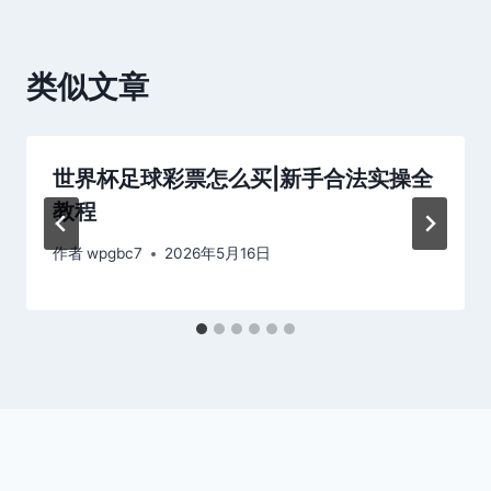
航
类似文章
世界杯足球彩票怎么买|新手合法实操全
教程
作者
wpgbc7
2026年5月16日