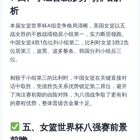
析
本届女篮世界杯A组竞争格局清晰，美国女篮以五
战全胜的不败战绩稳居小组第一，实力断层领跑。
中国女篮4胜1负位列小组第二，比利时女篮3胜2负
位居第三，波黑、波多黎各、韩国分列小组后三
位。
相较于小组第三的比利时，中国女篮在关键直接对
话中取胜，凭借胜负关系优势锁定第二席位，避开
了淘汰赛初期的凶险对阵，为八强战争取了更有利
的赛程优势，整体晋级含金量十足。
五、女篮世界杯八强赛前景