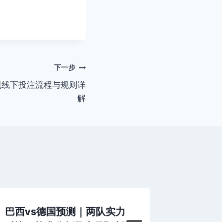
下一步
规线下投注流程与规则详
解
巴西vs德国预测｜两队实力
C罗首