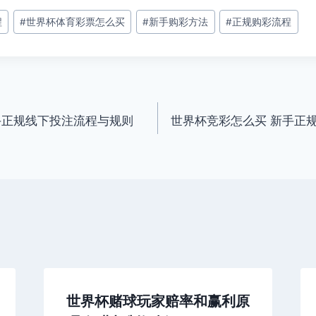
程
#
世界杯体育彩票怎么买
#
新手购彩方法
#
正规购彩流程
手正规线下投注流程与规则
世界杯竞彩怎么买 新手正
世界杯赌球玩家赔率和赢利原