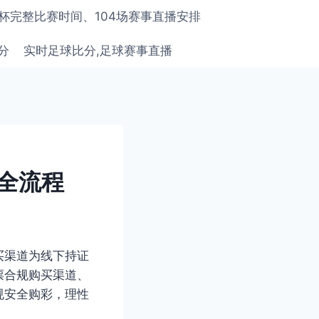
界杯完整比赛时间、104场赛事直播安排
分
实时足球比分,足球赛事直播
全流程
买渠道为线下持证
票合规购买渠道、
规安全购彩，理性