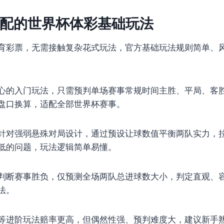
配的世界杯体彩基础玩法
育彩票，无需接触复杂花式玩法，官方基础玩法规则简单、
心的入门玩法，只需预判单场赛事常规时间主胜、平局、客
盘口换算，适配全部世界杯赛事。
针对强弱悬殊对局设计，通过预设让球数值平衡两队实力，
低的问题，玩法逻辑简单易懂。
判断赛事胜负，仅预测全场两队总进球数大小，判定直观、
法。
等进阶玩法赔率更高，但偶然性强、预判难度大，建议新手