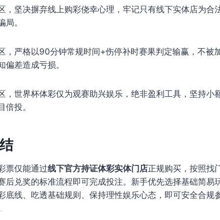
区，坚决摒弃线上购彩侥幸心理，牢记只有线下实体店为合
骗局。
区，严格以90分钟常规时间+伤停补时赛果判定输赢，不被
知偏差造成亏损。
区，世界杯体彩仅为观赛助兴娱乐，绝非盈利工具，坚持小
目倍投。
结
彩票仅能通过
线下官方持证体彩实体门店
正规购买，按照找
赛后兑奖的标准流程即可完成投注。新手优先选择基础简易
彩底线、吃透基础规则、保持理性娱乐心态，即可安全合规
。