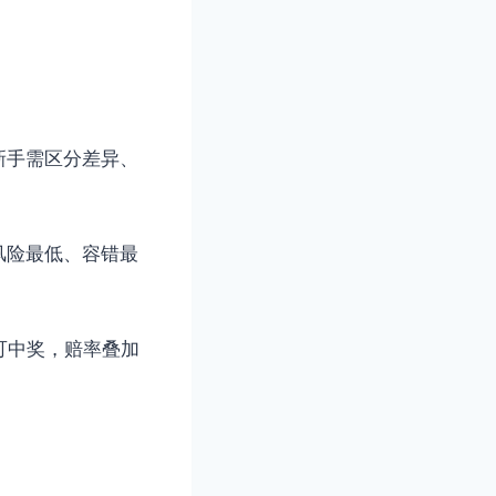
新手需区分差异、
风险最低、容错最
可中奖，赔率叠加