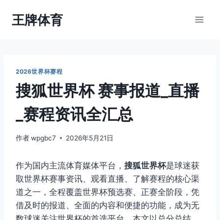
跳
王牌体育
到
内
容
2026世界杯赛程
搜狐世界杯 赛事报道_直播
_赛程资讯全汇总
作者
wpgbc7
2026年5月21日
作为国内主流体育媒体平台，
搜狐世界杯
是球迷获
取世界杯赛事资讯、观看直播、了解赛程的核心渠
道之一，全程覆盖世界杯预选赛、正赛全阶段，凭
借及时的报道、全面的内容和便捷的功能，成为无
数球迷关注世界杯的首选平台。本文以总分总结