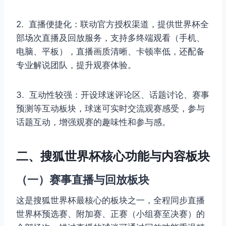
2. 直播便捷化：联动官方授权渠道，提供世界杯全
部场次直播及回放服务，支持多终端观看（手机、
电脑、平板），直播画质清晰、卡顿率低，还配备
专业解说团队，提升观赛体验。
3. 互动性较强：开设球迷评论区、话题讨论、赛事
预测等互动板块，球迷可实时交流观赛感受，参与
话题互动，增强观赛的趣味性和参与感。
二、搜狐世界杯核心功能与内容板块
（一）赛事直播与回放板块
这是搜狐世界杯最核心的板块之一，全程同步直播
世界杯预选赛、附加赛、正赛（小组赛至决赛）的