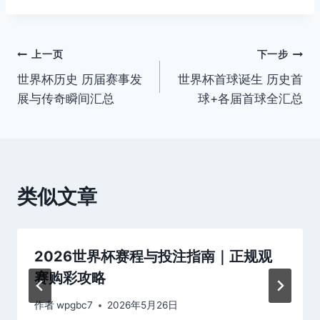
签：
文
上一页
下一步
世界杯历史 历届赛事发
世界杯首球诞生 历史首
章
展与传奇瞬间汇总
球+各届首球全汇总
导
航
类似文章
2026世界杯赛程与投注指南｜正规观
赛购彩攻略
作者
wpgbc7
2026年5月26日