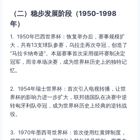
（二）稳步发展阶段（1950-1998
年）
1. 1950年巴西世界杯：恢复举办后，赛事规模扩
大，共有13支球队参赛，乌拉圭再次夺冠，创造了
“马拉卡纳奇迹”。本届赛事首次采用循环赛制决定
冠军，而非单场决赛，成为世界杯历史上的独特记
忆。
2. 1954年瑞士世界杯：首次引入电视转播，让世
界杯的影响力进一步扩大，联邦德国队在决赛中逆
转匈牙利队夺冠，成为世界杯历史上经典的逆转战
役。
3. 1970年墨西哥世界杯：首次使用红黄牌制度，