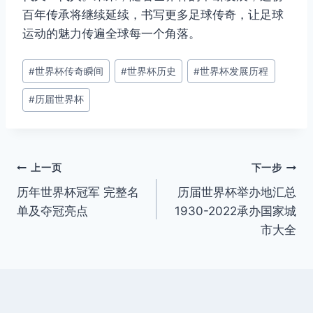
百年传承将继续延续，书写更多足球传奇，让足球
运动的魅力传遍全球每一个角落。
文
#
世界杯传奇瞬间
#
世界杯历史
#
世界杯发展历程
章
#
历届世界杯
标
签：
文
上一页
下一步
历年世界杯冠军 完整名
历届世界杯举办地汇总
章
单及夺冠亮点
1930-2022承办国家城
导
市大全
航