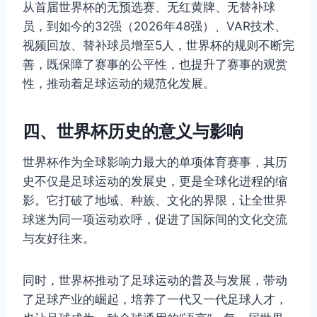
从首届世界杯的无预选赛、无红黄牌、无替补球
员，到如今的32强（2026年48强）、VAR技术、
视频回放、替补球员增至5人，世界杯的规则不断完
善，既保障了赛事的公平性，也提升了赛事的观赏
性，推动着足球运动的规范化发展。
四、世界杯历史的意义与影响
世界杯作为全球影响力最大的单项体育赛事，其历
史不仅是足球运动的发展史，更是全球化进程的缩
影。它打破了地域、种族、文化的界限，让全世界
球迷为同一项运动欢呼，促进了国际间的文化交流
与友好往来。
同时，世界杯推动了足球运动的普及与发展，带动
了足球产业的崛起，培养了一代又一代足球人才，