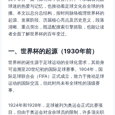
球迷的热爱与记忆，也推动着足球文化在全球的传
播。本文以总分总结构，按时间脉络梳理世界杯的
起源、发展阶段、历届核心亮点及历史意义，段落
清晰、重点突出，既适配搜索引擎抓取，也能让读
者全面了解世界杯的百年变迁。
一、世界杯的起源（1930年前）
世界杯的诞生源于足球运动的全球化需求，其前身
可追溯至20世纪初的国际足球赛事。1904年，国
际足球联合会（FIFA）正式成立，致力于推动足球
运动的国际交流，但此时尚未有全球性的顶级赛
事。
1924年和1928年，足球被列为奥运会正式比赛项
目，但由于奥运会对业余球员的限制，许多顶尖职