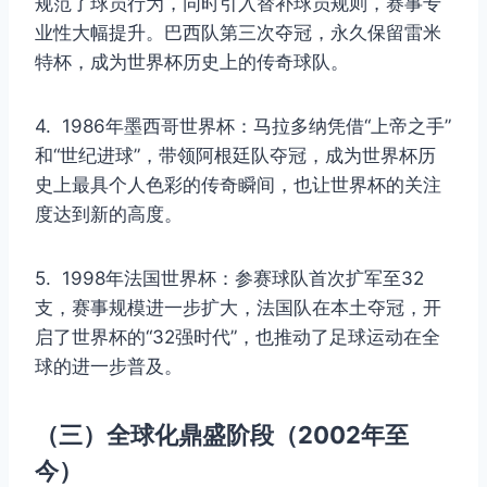
规范了球员行为，同时引入替补球员规则，赛事专
业性大幅提升。巴西队第三次夺冠，永久保留雷米
特杯，成为世界杯历史上的传奇球队。
4. 1986年墨西哥世界杯：马拉多纳凭借“上帝之手”
和“世纪进球”，带领阿根廷队夺冠，成为世界杯历
史上最具个人色彩的传奇瞬间，也让世界杯的关注
度达到新的高度。
5. 1998年法国世界杯：参赛球队首次扩军至32
支，赛事规模进一步扩大，法国队在本土夺冠，开
启了世界杯的“32强时代”，也推动了足球运动在全
球的进一步普及。
（三）全球化鼎盛阶段（2002年至
今）