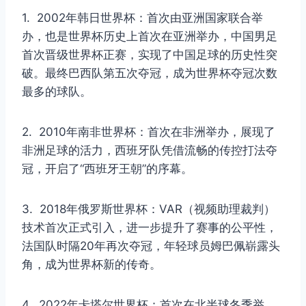
1. 2002年韩日世界杯：首次由亚洲国家联合举
办，也是世界杯历史上首次在亚洲举办，中国男足
首次晋级世界杯正赛，实现了中国足球的历史性突
破。最终巴西队第五次夺冠，成为世界杯夺冠次数
最多的球队。
2. 2010年南非世界杯：首次在非洲举办，展现了
非洲足球的活力，西班牙队凭借流畅的传控打法夺
冠，开启了“西班牙王朝”的序幕。
3. 2018年俄罗斯世界杯：VAR（视频助理裁判）
技术首次正式引入，进一步提升了赛事的公平性，
法国队时隔20年再次夺冠，年轻球员姆巴佩崭露头
角，成为世界杯新的传奇。
4. 2022年卡塔尔世界杯：首次在北半球冬季举