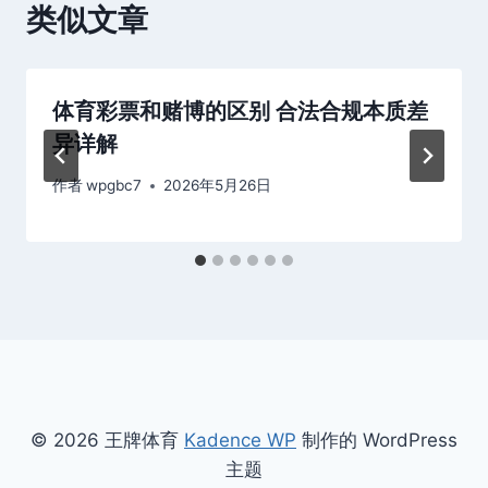
类似文章
体育彩票和赌博的区别 合法合规本质差
异详解
作者
wpgbc7
2026年5月26日
© 2026 王牌体育
Kadence WP
制作的 WordPress
主题