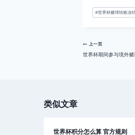
文
#
世界杯赌球转账冻
章
标
签：
文
上一页
世界杯期间参与境外赌
章
导
航
类似文章
 官方竞
世界杯积分怎么算 官方规则