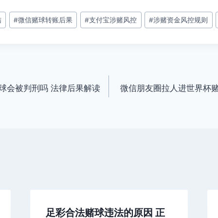
结
#
微信赌球转账后果
#
支付宝涉赌风控
#
涉赌资金风控规则
球会被判刑吗 法律后果解读
微信朋友圈拉人进世界杯
足彩合法赌球违法的原因 正