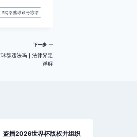
#
网络赌球账号冻结
下一步
赌球群违法吗｜法律界定
详解
盗播2026世界杯版权并组织
2026