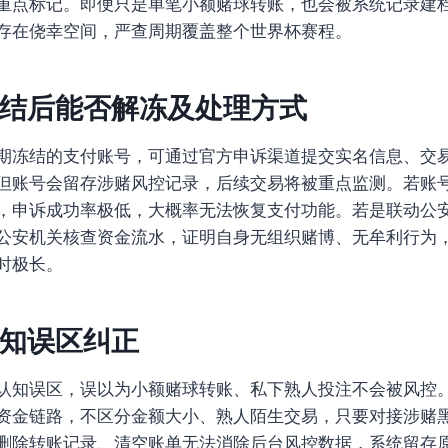
重点标记。即便只是单笔小额赌球转账，也会被系统记录建
存在侥幸空间，严查周期覆盖整个世界杯赛程。
结后能否解冻及处理方式
期冻结的支付账号，可通过官方申诉渠道提交实名信息、交
但账号会留存涉赌风控记录，后续交易将被重点监测。若账
，申诉成功率极低，大概率无法恢复支付功能。若是联动公
公安机关核查资金流水，证明自身无组织赌博、无牟利行为
时极长。
知误区纠正
认知误区，误以为小额赌球转账、私下熟人投注不会被风控
资金链路，不区分金额大小、熟人陌生交易，只要对接涉赌
删除转账记录、清空账单无法消除后台风控数据，系统留存