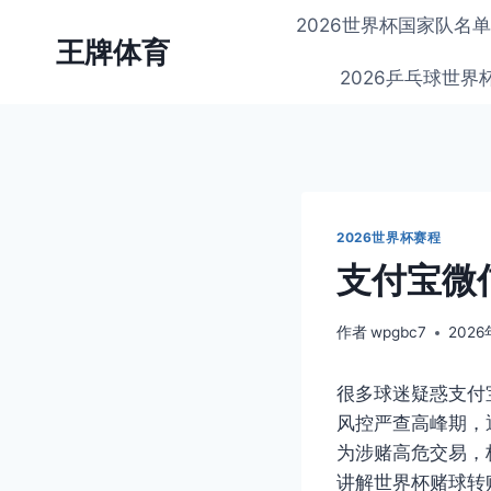
跳
2026世界杯国家队名
到
王牌体育
内
2026乒乓球世
容
2026世界杯赛程
支付宝微
作者
wpgbc7
202
很多球迷疑惑支付
风控严查高峰期，
为涉赌高危交易，
讲解世界杯赌球转