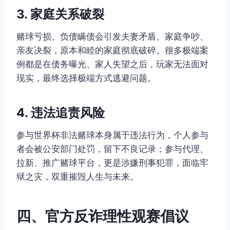
3. 家庭关系破裂
赌球亏损、负债瞒债会引发夫妻矛盾、家庭争吵、
亲友决裂，原本和睦的家庭彻底破碎。很多极端案
例都是在债务曝光、家人失望之后，玩家无法面对
现实，最终选择极端方式逃避问题。
4. 违法追责风险
参与世界杯非法赌球本身属于违法行为，个人参与
者会被公安部门处罚，留下不良记录；参与代理、
拉新、推广赌球平台，更是涉嫌刑事犯罪，面临牢
狱之灾，双重摧毁人生与未来。
四、官方反诈理性观赛倡议