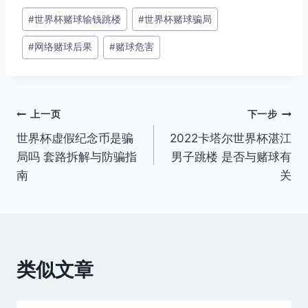
文
#
世界杯赌球输钱跳楼
#
世界杯赌球骗局
章
#
网络赌球后果
#
赌球危害
标
签：
文
上一页
下一步
世界杯虚假纪念币是骗
2022卡塔尔世界杯湛江
章
局吗 套路拆解与防骗指
男子跳楼 是否与赌球有
导
南
关
航
类似文章