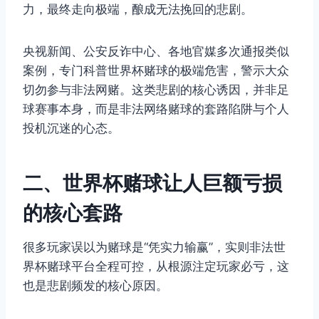
力，最终走向极端，酿成无法挽回的悲剧。
央视新闻、公安反诈中心、各地官媒多次通报类似
案例，专门科普世界杯赌球的极端危害，警示大众
切勿参与非法网赌。这类悲剧的核心诱因，并非足
球赛事本身，而是非法网络赌球的套路陷阱与个人
投机沉迷的心态。
二、世界杯赌球让人巨额亏损
的核心套路
很多玩家误以为赌球是“凭实力输赢”，实则非法世
界杯赌球平台全程可控，从根源注定玩家必亏，这
也是悲剧频发的核心原因。