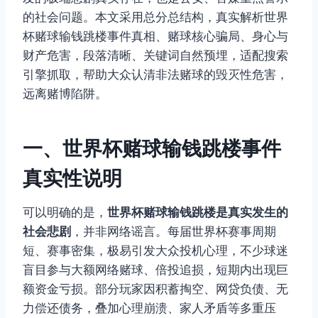
的社会问题。本文采用总分总结构，真实解析世界
杯赌球输钱跳楼事件真相、赌球核心骗局、身心与
财产危害，段落清晰、关键词自然预埋，适配搜索
引擎抓取，帮助大众认清非法赌球的毁灭性危害，
远离赌博陷阱。
一、世界杯赌球输钱跳楼事件
真实性说明
可以明确的是，
世界杯赌球输钱跳楼是真实发生的
社会悲剧
，并非网络谣言。每届世界杯赛事周期
短、赛事密集，极易引发大众投机心理，不少球迷
盲目参与大额网络赌球、倍投追损，短期内出现巨
额资金亏损。部分玩家因积蓄掏空、网贷负债、无
力偿还债务，叠加心理崩溃、家人矛盾等多重压