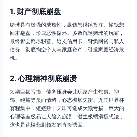
1. 财产彻底崩盘
赌球具有极强的成瘾性，赢钱想继续投注、输钱想
回本翻盘，形成恶性循环。多数沉迷赌球的玩家，
最终都会耗尽积蓄、透支信用卡、背负网贷与私人
债务，彻底掏空个人与家庭资产，引发家庭经济危
机。
2. 心理精神彻底崩溃
短期巨额亏损、债务压身会让玩家产生焦虑、抑
郁、绝望等负面情绪，心态彻底失衡。尤其世界杯
赛程集中，短短数十天即可造成大额亏损，巨大的
心理落差极易让人陷入崩溃，滋生极端消极想法，
这也是跳楼悲剧频发的直接诱因。