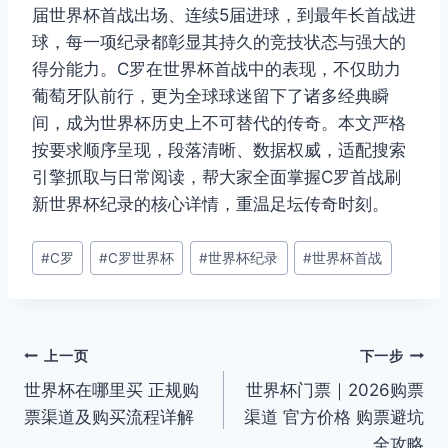
届世界杯首战出场、连续5届进球，到最年长首战进
球，每一项纪录都彰显其持久的竞技状态与强大的
得分能力。C罗在世界杯首战中的表现，不仅助力
葡萄牙队前行，更为全球球迷留下了诸多经典瞬
间，成为世界杯历史上不可替代的传奇。本文严格
按要求顺序呈现，段落清晰、数据权威，适配搜索
引擎抓取与日常阅读，帮大家全面掌握C罗首战刷
新世界杯纪录的核心详情，重温足坛传奇时刻。
文
#
C罗
#
C罗世界杯
#
世界杯纪录
#
世界杯首战
章
标
签：
文
上一页
下一步
世界杯在哪里买 正规购
世界杯门票｜2026购票
章
票渠道及购买流程详解
渠道 官方价格 购票避坑
导
全攻略