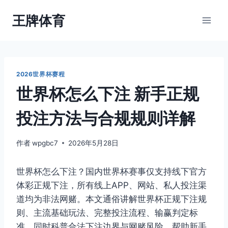
跳
王牌体育
到
内
容
2026世界杯赛程
世界杯怎么下注 新手正规
投注方法与合规规则详解
作者
wpgbc7
2026年5月28日
世界杯怎么下注？国内世界杯赛事仅支持线下官方
体彩正规下注，所有线上APP、网站、私人投注渠
道均为非法网赌。本文通俗讲解世界杯正规下注规
则、主流基础玩法、完整投注流程、输赢判定标
准，同时科普合法下注边界与网赌风险，帮助新手