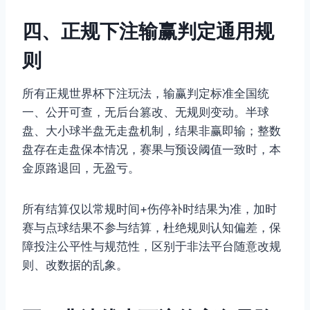
四、正规下注输赢判定通用规
则
所有正规世界杯下注玩法，输赢判定标准全国统
一、公开可查，无后台篡改、无规则变动。半球
盘、大小球半盘无走盘机制，结果非赢即输；整数
盘存在走盘保本情况，赛果与预设阈值一致时，本
金原路退回，无盈亏。
所有结算仅以常规时间+伤停补时结果为准，加时
赛与点球结果不参与结算，杜绝规则认知偏差，保
障投注公平性与规范性，区别于非法平台随意改规
则、改数据的乱象。