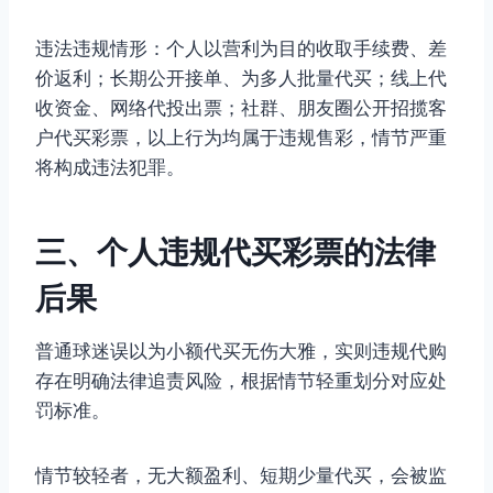
违法违规情形：个人以营利为目的收取手续费、差
价返利；长期公开接单、为多人批量代买；线上代
收资金、网络代投出票；社群、朋友圈公开招揽客
户代买彩票，以上行为均属于违规售彩，情节严重
将构成违法犯罪。
三、个人违规代买彩票的法律
后果
普通球迷误以为小额代买无伤大雅，实则违规代购
存在明确法律追责风险，根据情节轻重划分对应处
罚标准。
情节较轻者，无大额盈利、短期少量代买，会被监