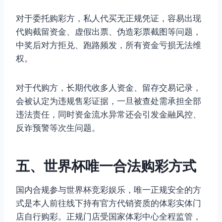
对于委托购彩方，私人代买无正规凭证，容易出现
代购截留资金、虚假出票、伪造彩票截图等问题，
中奖后对方拒兑、跑路频发，所有资金亏损无法维
权。
对于代购方，长期代收多人资金、留存交易记录，
会被认定为违规售彩证据，一旦被查处需承担全部
违法责任，同时资金流水异常还会引发金融风控、
反诈预警等次生问题。
五、世界杯唯一合法购彩方式
国内合规参与世界杯竞彩娱乐，唯一正规安全的方
式是本人前往线下持有官方代销资质的体彩实体门
店自行购彩。正规门店受国家体彩中心全程监管，