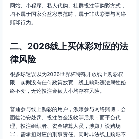
网站、小程序、私人代购、社群投注等购彩方式，
均不属于国家公益彩票范畴，属于非法彩票与网络
赌球行为。
二、2026线上买体彩对应的法
律风险
很多球迷误以为2026世界杯特殊开放线上购彩权
限，实则没有任何政策放宽，线上购彩违法属性始
终不变，无论投注金额大小均存在风险。
普通参与线上购彩的用户，涉嫌参与网络赌博，会
面临治安处罚、投注资金没收等后果；而平台代
理、投注组织者、资金结算人员，涉嫌开设赌场
罪，需承担对应的刑事责任。同时非法线上购彩不