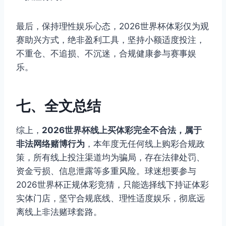
最后，保持理性娱乐心态，2026世界杯体彩仅为观
赛助兴方式，绝非盈利工具，坚持小额适度投注，
不重仓、不追损、不沉迷，合规健康参与赛事娱
乐。
七、全文总结
综上，
2026世界杯线上买体彩完全不合法，属于
非法网络赌博行为
，本年度无任何线上购彩合规政
策，所有线上投注渠道均为骗局，存在法律处罚、
资金亏损、信息泄露等多重风险。球迷想要参与
2026世界杯正规体彩竞猜，只能选择线下持证体彩
实体门店，坚守合规底线、理性适度娱乐，彻底远
离线上非法赌球套路。