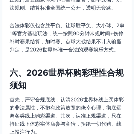
法规则、结算标准全国统一公开，透明无套路。
合法体彩仅包含胜平负、让球胜平负、大小球、2串
1等官方基础玩法，统一按照90分钟常规时间+伤停
补时赛果结算，加时赛、点球大战结果不计入输赢
判定，是2026世界杯唯一合法的观赛娱乐方式。
六、2026世界杯购彩理性合规
须知
首先，严守合规底线，认清2026世界杯线上买体彩
的非法属性，不抱有政策放宽的侥幸心理，彻底远
离各类线上购彩渠道。其次，认准正规渠道，只在
持证线下体彩实体店参与竞猜，拒绝一切代购、线
上投注行为。