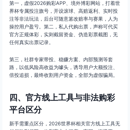
第一，虚假2026购彩APP、境外博彩网站，打着世
界杯专属投注旗号，开设滚球、高赔返利、实时投
注等非法玩法，后台可随意篡改赔率与赛果，人为
操控用户盈亏。第二，私人代购出票，声称可代买
官方正规体彩，实则截留资金、伪造彩票截图，无
任何真实出票记录。
第三，社群专家带投、稳赚方案、内部预测等套
路，以低风险高收益为噱头，诱导用户大额投注、
倍投追损，最终收割用户资金，全部为虚假骗局。
四、官方线上工具与非法购彩
平台区分
新手需重点区分，2026世界杯相关官方线上工具无